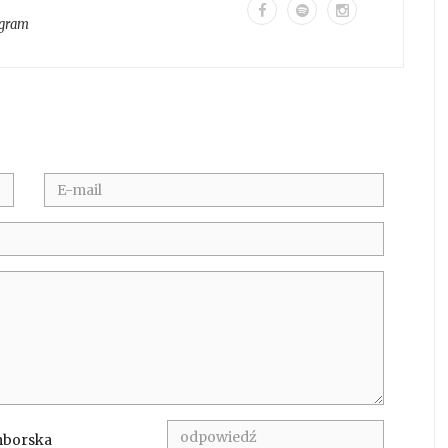
agram
mborska