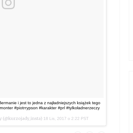
ermanie i jest to jedna z najładniejszych książek tego
monter #piotrrypson #karakter #prl #tylkoładnerzeczy
y (@kurzojady_insta)
18 Lis, 2017 o 2:22 PST