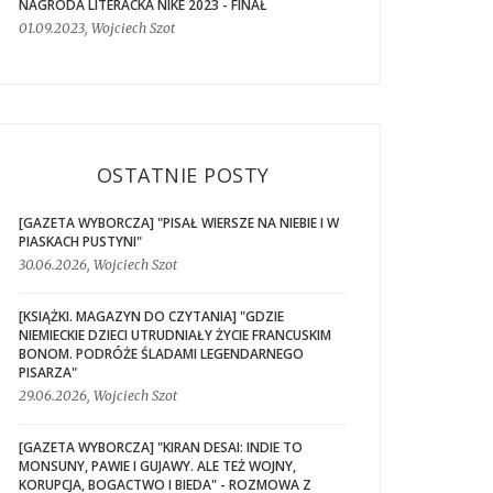
NAGRODA LITERACKA NIKE 2023 - FINAŁ
01.09.2023, Wojciech Szot
OSTATNIE POSTY
[GAZETA WYBORCZA] "PISAŁ WIERSZE NA NIEBIE I W
PIASKACH PUSTYNI"
30.06.2026, Wojciech Szot
[KSIĄŻKI. MAGAZYN DO CZYTANIA] "GDZIE
NIEMIECKIE DZIECI UTRUDNIAŁY ŻYCIE FRANCUSKIM
BONOM. PODRÓŻE ŚLADAMI LEGENDARNEGO
PISARZA"
29.06.2026, Wojciech Szot
[GAZETA WYBORCZA] "KIRAN DESAI: INDIE TO
MONSUNY, PAWIE I GUJAWY. ALE TEŻ WOJNY,
KORUPCJA, BOGACTWO I BIEDA" - ROZMOWA Z