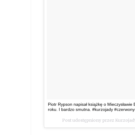
Piotr Rypson napisał książkę o Mieczysławie B
roku. I bardzo smutna. #kurzojady #czerwony
Post udostępniony przez Kurzojad