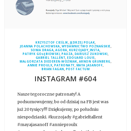
,
,
KRZYSZTOF CIEŚLIK
JĘDRZEJ POLAK
,
,
JOANNA POLACHOWSKA
WYDAWNICTWO POZNAŃSKIE
,
,
,
SONIA DRAGA
AGORA
KURZOJADY_INSTA
,
,
,
PATRYK GOŁĘBIOWSKI
PAUZA
DARIUSZ ŻUKOWSKI
,
,
GABRIEL TALLENT
EDOUARD LOUIS
,
,
MAŁGORZATA DIEDEREN-WOŹNIAK
ARNON GRUNBERG
,
,
,
ANNIE PROULX
PATRONATY
MAYA JASANOFF
,
BRIAN FAGAN
POST FACTUM
INSTAGRAM #604
Nasze tegoroczne patronaty! A
podsumowujemy, bo od dzisiaj na FB jest was
już 20 tysięcy!!! Dziękujemy, po południu
niespodzianki. #kurzojady #gabrieltallent
#mayajasanoff #annieproulx