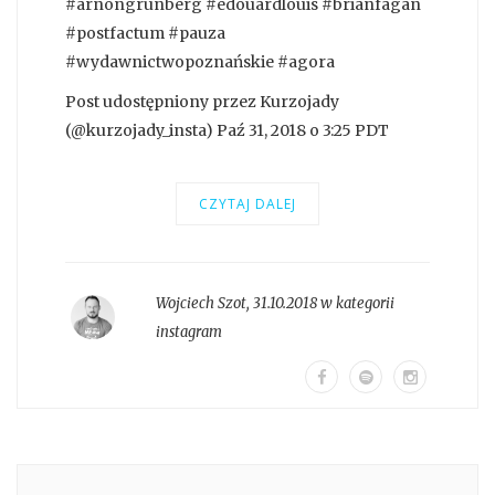
#arnongrunberg #edouardlouis #brianfagan
#postfactum #pauza
#wydawnictwopoznańskie #agora
Post udostępniony przez Kurzojady
(@kurzojady_insta) Paź 31, 2018 o 3:25 PDT
CZYTAJ DALEJ
Wojciech Szot
,
31.10.2018 w kategorii
instagram