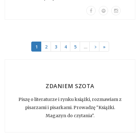
1
2
3
4
5
…
﹥
»
ZDANIEM SZOTA
Piszę o literaturze i rynku książki, rozmawiam z
pisarzami i pisarkami. Prowadzę "Książki.
Magazyn do czytania".