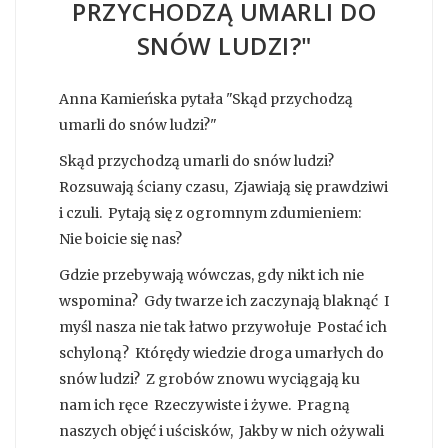
PRZYCHODZĄ UMARLI DO
SNÓW LUDZI?"
Anna Kamieńska pytała "Skąd przychodzą
umarli do snów ludzi?"
Skąd przychodzą umarli do snów ludzi?
Rozsuwają ściany czasu, Zjawiają się prawdziwi
i czuli. Pytają się z ogromnym zdumieniem:
Nie boicie się nas?
Gdzie przebywają wówczas, gdy nikt ich nie
wspomina? Gdy twarze ich zaczynają blaknąć I
myśl nasza nie tak łatwo przywołuje Postać ich
schyloną? Którędy wiedzie droga umarłych do
snów ludzi? Z grobów znowu wyciągają ku
nam ich ręce Rzeczywiste i żywe. Pragną
naszych objęć i uścisków, Jakby w nich ożywali