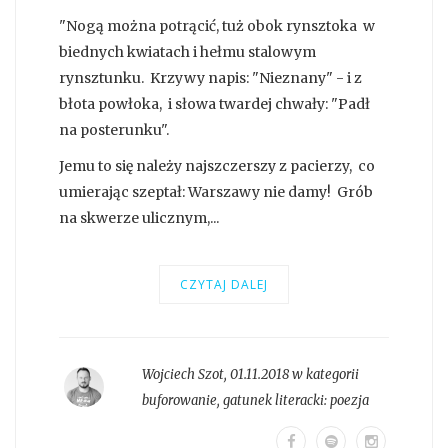
"Nogą można potrącić, tuż obok rynsztoka w
biednych kwiatach i hełmu stalowym
rynsztunku. Krzywy napis: "Nieznany" - i z
błota powłoka, i słowa twardej chwały: "Padł
na posterunku".
Jemu to się należy najszczerszy z pacierzy, co
umierając szeptał: Warszawy nie damy! Grób
na skwerze ulicznym,...
CZYTAJ DALEJ
Wojciech Szot
,
01.11.2018 w kategorii
buforowanie
, gatunek literacki:
poezja