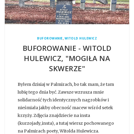
,
BUFOROWANIE
WITOLD HULEWICZ
BUFOROWANIE - WITOLD
HULEWICZ, "MOGIŁA NA
SKWERZE"
Byłem dzisiaj w Palmirach, bo tak mam, że tam
lubię tego dnia być. Zawsze wzrusza mnie
solidarność tych identycznych nagrobków i
nieśmiała jakby obecność macew wśród setek
krzyży. Zdjęcia znajdziecie na insta
(kurzojady_insta), a tutaj wiersz pochowanego
na Palmirach poety, Witolda Hulewicza.