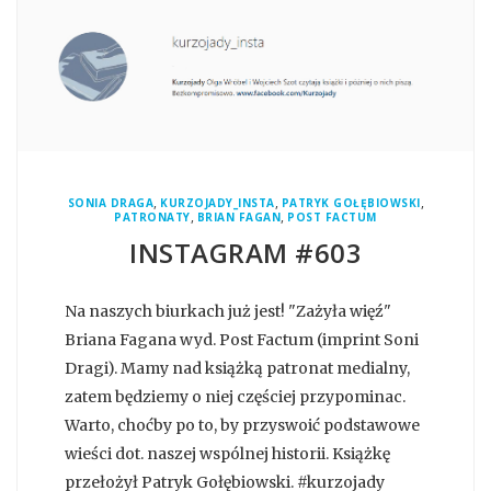
,
,
,
SONIA DRAGA
KURZOJADY_INSTA
PATRYK GOŁĘBIOWSKI
,
,
PATRONATY
BRIAN FAGAN
POST FACTUM
INSTAGRAM #603
Na naszych biurkach już jest! "Zażyła więź"
Briana Fagana wyd. Post Factum (imprint Soni
Dragi). Mamy nad książką patronat medialny,
zatem będziemy o niej częściej przypominac.
Warto, choćby po to, by przyswoić podstawowe
wieści dot. naszej wspólnej historii. Książkę
przełożył Patryk Gołębiowski. #kurzojady