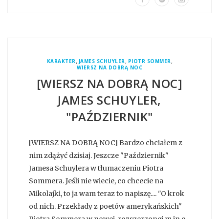
,
,
,
KARAKTER
JAMES SCHUYLER
PIOTR SOMMER
WIERSZ NA DOBRĄ NOC
[WIERSZ NA DOBRĄ NOC]
JAMES SCHUYLER,
"PAŹDZIERNIK"
[WIERSZ NA DOBRĄ NOC] Bardzo chciałem z
nim zdążyć dzisiaj. Jeszcze "Październik"
Jamesa Schuylera w tłumaczeniu Piotra
Sommera. Jeśli nie wiecie, co chcecie na
Mikolajki, to ja wam teraz to napiszę.... "O krok
od nich. Przekłady z poetów amerykańskich"
Piotra Sommera w nowej, rozszerzonej m.in o