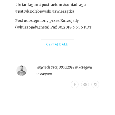
#brianfagan #postfactum #soniadraga
#patrykgołębiowski #zwierzątka
Post udostępniony przez Kurzojady
(@kurzojady_insta) Paź 30, 2018 o 6:56 PDT
CZYTAJ DALEJ
Wojciech Szot
,
30.10.2018 w kategorii
instagram