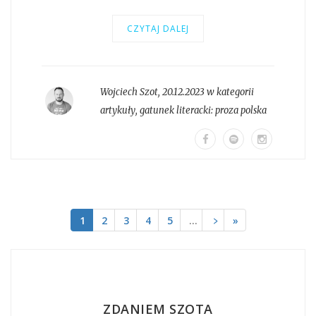
CZYTAJ DALEJ
Wojciech Szot
,
20.12.2023 w kategorii
artykuły
, gatunek literacki:
proza polska
1
2
3
4
5
…
﹥
»
ZDANIEM SZOTA