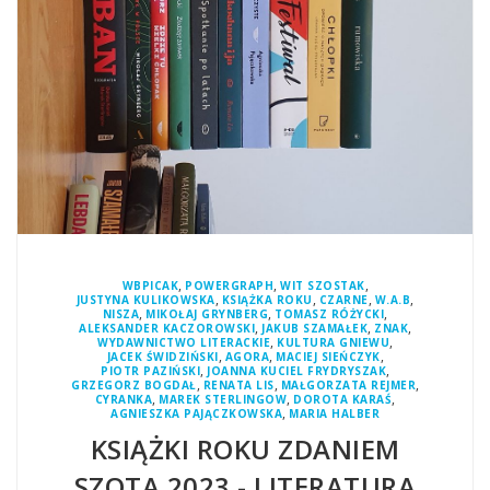
,
,
,
WBPICAK
POWERGRAPH
WIT SZOSTAK
,
,
,
,
JUSTYNA KULIKOWSKA
KSIĄŻKA ROKU
CZARNE
W.A.B
,
,
,
NISZA
MIKOŁAJ GRYNBERG
TOMASZ RÓŻYCKI
,
,
,
ALEKSANDER KACZOROWSKI
JAKUB SZAMAŁEK
ZNAK
,
,
WYDAWNICTWO LITERACKIE
KULTURA GNIEWU
,
,
,
JACEK ŚWIDZIŃSKI
AGORA
MACIEJ SIEŃCZYK
,
,
PIOTR PAZIŃSKI
JOANNA KUCIEL FRYDRYSZAK
,
,
,
GRZEGORZ BOGDAŁ
RENATA LIS
MAŁGORZATA REJMER
,
,
,
CYRANKA
MAREK STERLINGOW
DOROTA KARAŚ
,
AGNIESZKA PAJĄCZKOWSKA
MARIA HALBER
KSIĄŻKI ROKU ZDANIEM
SZOTA 2023 - LITERATURA