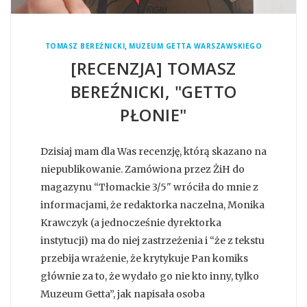
,
TOMASZ BEREŹNICKI
MUZEUM GETTA WARSZAWSKIEGO
[RECENZJA] TOMASZ
BEREŹNICKI, "GETTO
PŁONIE"
Dzisiaj mam dla Was recenzję, którą skazano na
niepublikowanie. Zamówiona przez ŻiH do
magazynu “Tłomackie 3/5" wróciła do mnie z
informacjami, że redaktorka naczelna, Monika
Krawczyk (a jednocześnie dyrektorka
instytucji) ma do niej zastrzeżenia i “że z tekstu
przebija wrażenie, że krytykuje Pan komiks
głównie za to, że wydało go nie kto inny, tylko
Muzeum Getta”, jak napisała osoba