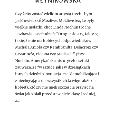
MŁYNIKOWSKA
Czy żeby zostać wielkim artystą trzeba było
paść owieczki? Możliwe. Możliwe też, że były
wielkie malarki, choć Linda Nochlin trochę
pozbawia nas złudzeń: “Drogie siostry, fakty są
takie, że nie ma kobiecych odpowiedników
Michała Anioła czy Rembrandta, Delacroix czy
Cezanne’a, Picassa czy Matisse’a”, pisze
Nochlin. Amerykańska historyczka sztuki
zauważa, że “w sztuce, jak i w dziesiątkach
innych dziedzin” sytuacja jest “demobilizująca i
zniechęcająca dla wszystkich (a więc także dla
kobiet), którzy nie mieli szczęścia przyjść na
świat jako biali przedstawiciele klasy średniej,
a...