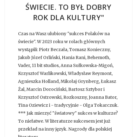
ŚWIECIE. TO BYŁ DOBRY
ROK DLA KULTURY"
Czas na Wasz ulubiony "sukces Polaków na
świecie". W 2023 roku w rolach głównych
wystąpili: Piotr Beczała, Tomasz Konieczny,
Jakub Józef Orliński, Hania Rani, Behemoth,
Vader, 11 bit studios, Anna Sułkowska-Migoń,
Krzysztof Warlikowski, Władysław Reymont,
Agnieszka Holland, Mikołaj Grynberg, Łukasz
Żal, Marcin Dorociński, Bartosz Sztybor i
Krzysztof Ostrowski, Rozkoszny, Joanna Bator,
Tina Oziewicz i - tradycyjnie - Olga Tokarczuk.
*** Jak mierzyć "światowy" sukces w kulturze?
To niełatwe. W literaturze sukcesem jest już
przekład na inny język. Nagrody dla polskiej
literatury...