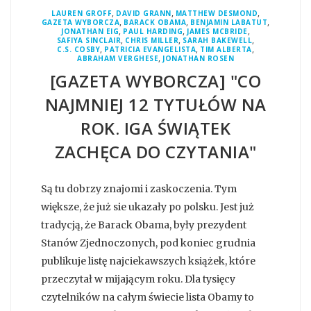
,
,
,
LAUREN GROFF
DAVID GRANN
MATTHEW DESMOND
,
,
,
GAZETA WYBORCZA
BARACK OBAMA
BENJAMIN LABATUT
,
,
,
JONATHAN EIG
PAUL HARDING
JAMES MCBRIDE
,
,
,
SAFIYA SINCLAIR
CHRIS MILLER
SARAH BAKEWELL
,
,
,
C.S. COSBY
PATRICIA EVANGELISTA
TIM ALBERTA
,
ABRAHAM VERGHESE
JONATHAN ROSEN
[GAZETA WYBORCZA] "CO
NAJMNIEJ 12 TYTUŁÓW NA
ROK. IGA ŚWIĄTEK
ZACHĘCA DO CZYTANIA"
Są tu dobrzy znajomi i zaskoczenia. Tym
większe, że już sie ukazały po polsku. Jest już
tradycją, że Barack Obama, były prezydent
Stanów Zjednoczonych, pod koniec grudnia
publikuje listę najciekawszych książek, które
przeczytał w mijającym roku. Dla tysięcy
czytelników na całym świecie lista Obamy to