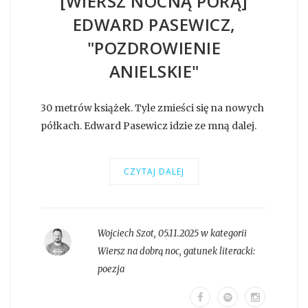
[WIERSZ NOCNĄ PORĄ]
EDWARD PASEWICZ,
"POZDROWIENIE
ANIELSKIE"
30 metrów książek. Tyle zmieści się na nowych
półkach. Edward Pasewicz idzie ze mną dalej.
CZYTAJ DALEJ
Wojciech Szot
,
05.11.2025 w kategorii
Wiersz na dobrą noc
, gatunek literacki:
poezja