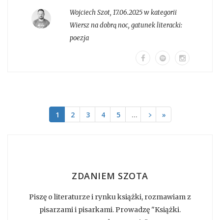
Wojciech Szot
,
17.06.2025 w kategorii
Wiersz na dobrą noc
, gatunek literacki:
poezja
1
2
3
4
5
…
﹥
»
ZDANIEM SZOTA
Piszę o literaturze i rynku książki, rozmawiam z
pisarzami i pisarkami. Prowadzę "Książki.