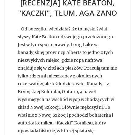
[RECENZJA] KATE BEATON,
"KACZKI", TŁUM. AGA ZANO
- Od początku wiedziałaś, że to męski świat -
słyszy Kate Beaton od swojego przełożonego.
Jest w tym sporo prawdy. Long Lake w
kanadyjskiej prowincji Alberta to jedno z tych
niezwykłych miejsc, gdzie ropa naftowa
znajduje się w złożach piasków. Pracują tam nie
tylko rdzenni mieszkańcy z okolicznych
rezerwatów, ale też ludzie z całej Kanady - z
Brytyjskiej Kolumbii, Ontario, a nawet
wysuniętych na wschód wysp wchodzących w
skład Nowej Szkocji. Głównie mężczyżni. To
właśnie z Nowej Szkocji pochodzi bohaterka i
autorka komiksu “Kaczki”. Komiksu, który
opowiada historię, w której splata się...