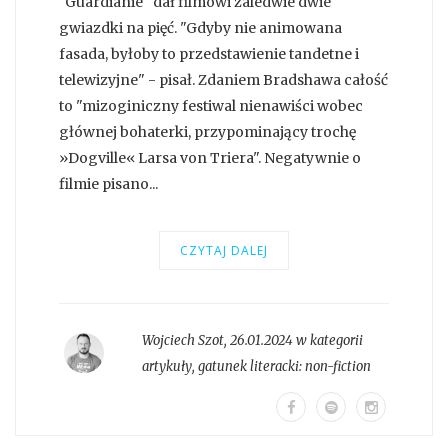
"Guardianie" dał filmowi zaledwie dwie
gwiazdki na pięć. "Gdyby nie animowana
fasada, byłoby to przedstawienie tandetne i
telewizyjne" - pisał. Zdaniem Bradshawa całość
to "mizoginiczny festiwal nienawiści wobec
głównej bohaterki, przypominający trochę
»Dogville« Larsa von Triera". Negatywnie o
filmie pisano...
CZYTAJ DALEJ
Wojciech Szot
,
26.01.2024 w kategorii
artykuły
, gatunek literacki:
non-fiction