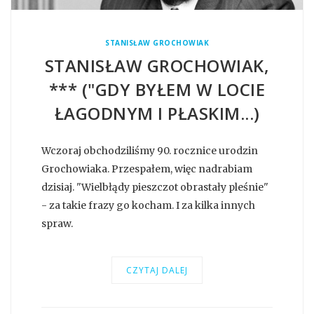
STANISŁAW GROCHOWIAK
STANISŁAW GROCHOWIAK,
*** ("GDY BYŁEM W LOCIE
ŁAGODNYM I PŁASKIM...)
Wczoraj obchodziliśmy 90. rocznice urodzin
Grochowiaka. Przespałem, więc nadrabiam
dzisiaj. "Wielbłądy pieszczot obrastały pleśnie"
- za takie frazy go kocham. I za kilka innych
spraw.
CZYTAJ DALEJ