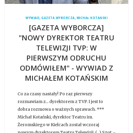
,
,
WYWIAD
GAZETA WYBORCZA
MICHAŁ KOTAŃSKI
[GAZETA WYBORCZA]
"NOWY DYREKTOR TEATRU
TELEWIZJI TVP: W
PIERWSZYM ODRUCHU
ODMÓWIŁEM" - WYWIAD Z
MICHAŁEM KOTAŃSKIM
Co za czasy nastały! Po raz pierwszy
rozmawiam z... dyrektorem z TVP. I jest to
dobra rozmowa o ważnych sprawach. ***
Michał Kotański, dyrektor Teatru im.
Żeromskiego w Kielcach został wczoraj
nowym dyrektorem Teatru Telewizji. (...) Szot: -