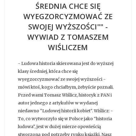
ŚREDNIA CHCE SIĘ
WYEGZORCYZMOWAĆ ZE
SWOJEJ WYŻSZOŚCI"" -
WYWIAD Z TOMASZEM
WIŚLICZEM
- Ludowa historia skierowana jest do wyższej
klasy średniej, która chce się
wyegzorcyzmować ze swojej wyższości -
mówi ktoś, kogo chciałbym, żebyście poznali.
Przed wami Tomasz Wiślicz, historyk z PAN i
autor jednego z artykułów w wydanej
niedawno "Ludowej historii kobiet". Wiślicz: -
To, co wytworzyło się w Polsce jako "historia
ludowa", jest w dużej mierze opowieścią
stworzoną pod potrzeby rynku książki. Nasz