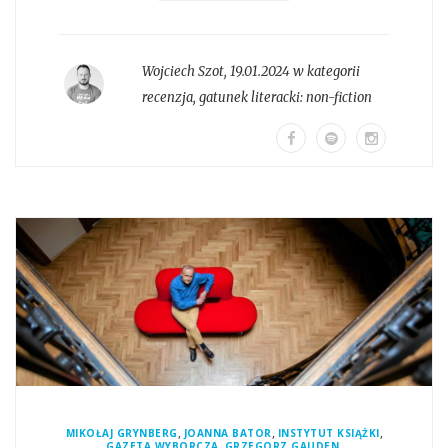
Wojciech Szot
,
19.01.2024 w kategorii
recenzja
, gatunek literacki:
non-fiction
,
,
,
MIKOŁAJ GRYNBERG
JOANNA BATOR
INSTYTUT KSIĄŻKI
,
,
GAZETA WYBORCZA
GRZEGORZ GAUDEN