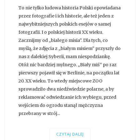
To nie tylko ludowa historia Polski opowiadana
przez fotografie i ich historie, ale też jeden z
najwybitniejszych polskich esejów o samej
fotografii. I o polskiej historii XX wieku.
Zacznijmy od „białego misia”. Dla tych, co
myślą, że zdjęcia z „białym misiem” przyszły do
nas z dalekiej Syberii, mam niespodziankę.
Otóż nic bardziej mylnego. „Biały miś” po raz
pierwszy pojawił się w Berlinie, na początku lat
20. XX wieku. To wtedy miejscowe ZOO
sprowadziło dwa niedźwiedzie polarne, a by
reklamować odwiedzanie ich wybiegu, przed
wejściem do ogrodu stanął mężczyzna
przebrany w strój...
CZYTAJ DALEJ