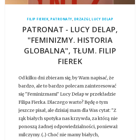
,
,
,
FILIP FIEREK
PATRONATY
DRZAZGI
LUCY DELAP
PATRONAT - LUCY DELAP,
"FEMINIZMY. HISTORIA
GLOBALNA", TŁUM. FILIP
FIEREK
Od kilku dni zbieram się, by Wam napisać, że
bardzo, ale to bardzo polecam zainteresować
się "Feminizmami" Lucy Delap w przekładzie
Filipa Fierka. Dlaczego warto? Będę o tym
jeszcze pisał, ale dzisiaj mam dla Was cytat: "Z
rąk białych spotyka nas krzywda, za którą nie
ponoszą żadnej odpowiedzialności, ponieważ
milczymy. (..) Choć nie mamy białych,