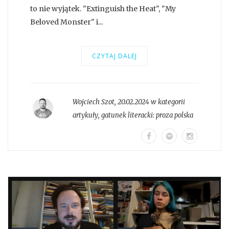
to nie wyjątek. "Extinguish the Heat", "My
Beloved Monster" i...
CZYTAJ DALEJ
Wojciech Szot
,
20.02.2024 w kategorii
artykuły
, gatunek literacki:
proza polska