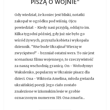
PISZĄ O WOJNIE"
Gdy wiedział, że koniec jest bliski, notatki
zakopał w ogródku pod wiśnią. Ojcu
powiedział: - Kiedy nasi przyjdą, oddaj to im.
Kilka tygodni później, gdy już nie było go
wśród żywych, przyszła kobieta i wykopała
dziennik. "Wse bude Ukrajina! Wierzę w
zwycięstwo!" - brzmiał ostatni wers. To nie jest
scenariusz filmu wojennego, to rzeczywistość
za naszą wschodnią granicą. On - Wołodymyr
Wakulenko, popularny w Ukrainie pisarz dla
dzieci. Ona - Wiktoria Amelina, młoda gwiazda
ukraińskiej poezji. Jego ciało zostało
znalezione w iziumskim lesie w grobie
oznaczonym numerem 319. Ona zmarła...