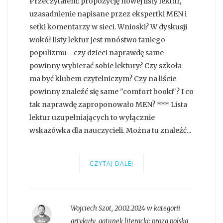
Przeczytałem: propozycję nowej listy lektur,
uzasadnienie napisane przez ekspertki MEN i
setki komentarzy w sieci. Wnioski? W dyskusji
wokół listy lektur jest mnóstwo taniego
populizmu - czy dzieci naprawdę same
powinny wybierać sobie lektury? Czy szkoła
ma być klubem czytelniczym? Czy na liście
powinny znaleźć się same "comfort booki"? I co
tak naprawdę zaproponowało MEN? *** Lista
lektur uzupełniających to wyłącznie
wskazówka dla nauczycieli. Można tu znaleźć...
CZYTAJ DALEJ
Wojciech Szot
,
20.02.2024 w kategorii
artykuły
, gatunek literacki:
proza polska