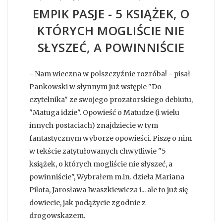
EMPIK PASJE - 5 KSIĄŻEK, O
KTÓRYCH MOGLIŚCIE NIE
SŁYSZEĆ, A POWINNIŚCIE
- Nam wieczna w polszczyźnie rozróba! - pisał
Pankowski w słynnym już wstępie "Do
czytelnika" ze swojego prozatorskiego debiutu,
"Matuga idzie". Opowieść o Matudze (i wielu
innych postaciach) znajdziecie w tym
fantastycznym wyborze opowieści. Piszę o nim
w tekście zatytułowanych chwytliwie "5
książek, o których mogliście nie słyszeć, a
powinniście", Wybrałem m.in. dzieła Mariana
Pilota, Jarosława Iwaszkiewicza i... ale to już się
dowiecie, jak podążycie zgodnie z
drogowskazem.