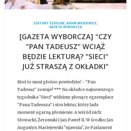
,
,
LEKTURY SZKOLNE
ADAM MICKIEWICZ
GAZETA WYBORCZA
[GAZETA WYBORCZA] "CZY
"PAN TADEUSZ" WCIĄŻ
BĘDZIE LEKTURĄ? "SIECI"
JUŻ STRASZĄ Z OKŁADKI"
Ktoś to musi głośno powiedzieć - "Pan
Tadeusz" zostaje! *** Na okładce najnowszego
tygodnika "Sieci" widzimy płonący egzemplarz
"Pana Tadeusza" i stos lektur, który lada
moment ogarną płomienie. A wśród nich:
Słowacki, Żeromski i Jan Paweł II. W środku Jan
Augustyn Maciejewski "ujawnia", że Parlament