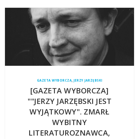
,
GAZETA WYBORCZA
JERZY JARZĘBSKI
[GAZETA WYBORCZA]
""JERZY JARZĘBSKI JEST
WYJĄTKOWY". ZMARŁ
WYBITNY
LITERATUROZNAWCA,