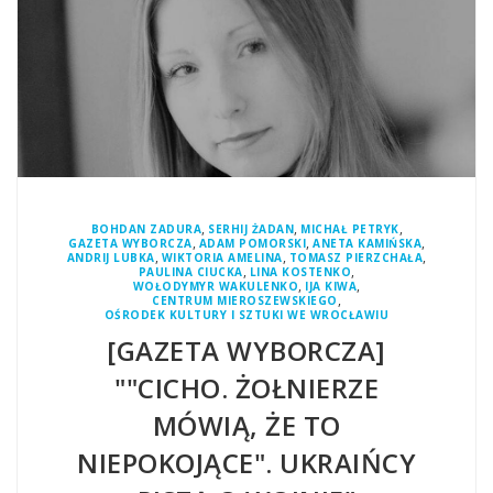
,
,
,
BOHDAN ZADURA
SERHIJ ŻADAN
MICHAŁ PETRYK
,
,
,
GAZETA WYBORCZA
ADAM POMORSKI
ANETA KAMIŃSKA
,
,
,
ANDRIJ LUBKA
WIKTORIA AMELINA
TOMASZ PIERZCHAŁA
,
,
PAULINA CIUCKA
LINA KOSTENKO
,
,
WOŁODYMYR WAKULENKO
IJA KIWA
,
CENTRUM MIEROSZEWSKIEGO
OŚRODEK KULTURY I SZTUKI WE WROCŁAWIU
[GAZETA WYBORCZA]
""CICHO. ŻOŁNIERZE
MÓWIĄ, ŻE TO
NIEPOKOJĄCE". UKRAIŃCY