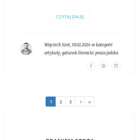
CZYTAJ DALEJ
Wojciech Szot
,
19.02.2024 w kategorii
artykuły
, gatunek literacki:
proza polska
1
2
3
﹥
»