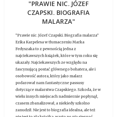
"PRAWIE NIC. JÓZEF
CZAPSKI. BIOGRAFIA
MALARZA"
“Prawie nic. Józef Czapski. Biografia malarza”
Erika Karpelesa w tłumaczeniu Marka
Fedyszaka to z pewnością jedna z
najciekawszych książek, które w tym roku się
ukazały. Najciekawszych ze względu na
fascynującą postać głównego bohatera, ale i
osobowość autora, który jako malarz
podarował nam fantastyczne passusy
dotyczące malarstwa Czapskiego. Szkoda, że w
wielu innych miejscach nadmiernie popłynął,
czasem zbanalizował, a niekiedy szkolno
zanudził. Nie jest to biografia idealna, ale też
nie jest to zła książka, warto po nią sięgnąć