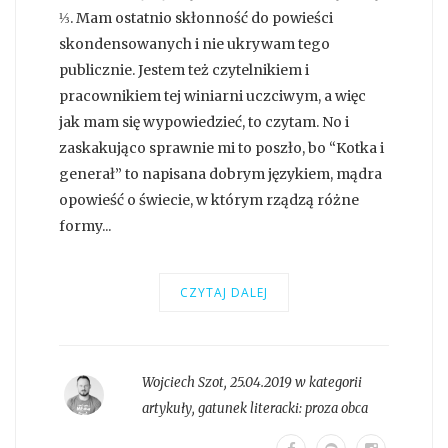
⅓. Mam ostatnio skłonność do powieści
skondensowanych i nie ukrywam tego
publicznie. Jestem też czytelnikiem i
pracownikiem tej winiarni uczciwym, a więc
jak mam się wypowiedzieć, to czytam. No i
zaskakująco sprawnie mi to poszło, bo “Kotka i
generał” to napisana dobrym językiem, mądra
opowieść o świecie, w którym rządzą różne
formy...
CZYTAJ DALEJ
Wojciech Szot
,
25.04.2019 w kategorii
artykuły
, gatunek literacki:
proza obca