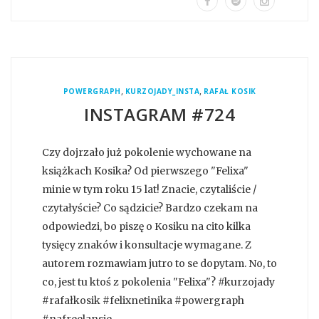
,
,
POWERGRAPH
KURZOJADY_INSTA
RAFAŁ KOSIK
INSTAGRAM #724
Czy dojrzało już pokolenie wychowane na
książkach Kosika? Od pierwszego "Felixa"
minie w tym roku 15 lat! Znacie, czytaliście /
czytałyście? Co sądzicie? Bardzo czekam na
odpowiedzi, bo piszę o Kosiku na cito kilka
tysięcy znaków i konsultacje wymagane. Z
autorem rozmawiam jutro to se dopytam. No, to
co, jest tu ktoś z pokolenia "Felixa"? #kurzojady
#rafałkosik #felixnetinika #powergraph
#nafreelansie