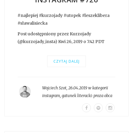
#najlepiej #kurzojady #utopek #leszeklibera
#sławalisiecka
Post udostępniony przez Kurzojady
(@kurzojady_insta) Kwi 26, 2019 o 7:42 PDT
CZYTAJ DALEJ
Wojciech Szot
,
26.04.2019 w kategorii
instagram
, gatunek literacki:
proza obca