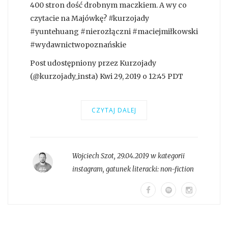
400 stron dość drobnym maczkiem. A wy co
czytacie na Majówkę? #kurzojady
#yuntehuang #nierozłączni #maciejmiłkowski
#wydawnictwopoznańskie
Post udostępniony przez Kurzojady
(@kurzojady_insta) Kwi 29, 2019 o 12:45 PDT
CZYTAJ DALEJ
Wojciech Szot
,
29.04.2019 w kategorii
instagram
, gatunek literacki:
non-fiction