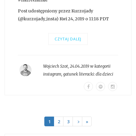
Post udostępniony przez Kurzojady
(@kurzojady_insta) Kwi 24, 2019 o 11:18 PDT
CZYTAJ DALEJ
Wojciech Szot
,
24.04.2019 w kategorii
instagram
, gatunek literacki:
dla dzieci
1
2
3
﹥
»