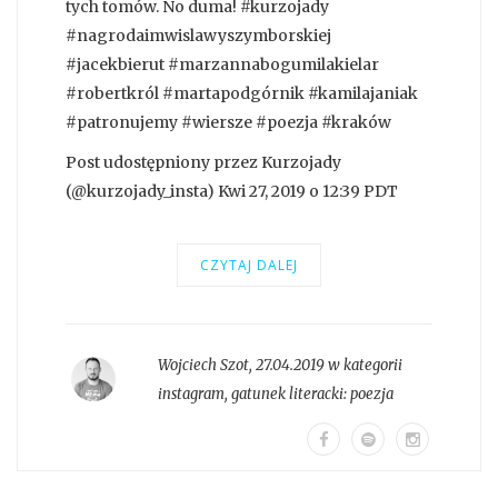
tych tomów. No duma! #kurzojady
#nagrodaimwislawyszymborskiej
#jacekbierut #marzannabogumilakielar
#robertkról #martapodgórnik #kamilajaniak
#patronujemy #wiersze #poezja #kraków
Post udostępniony przez Kurzojady
(@kurzojady_insta) Kwi 27, 2019 o 12:39 PDT
CZYTAJ DALEJ
Wojciech Szot
,
27.04.2019 w kategorii
instagram
, gatunek literacki:
poezja