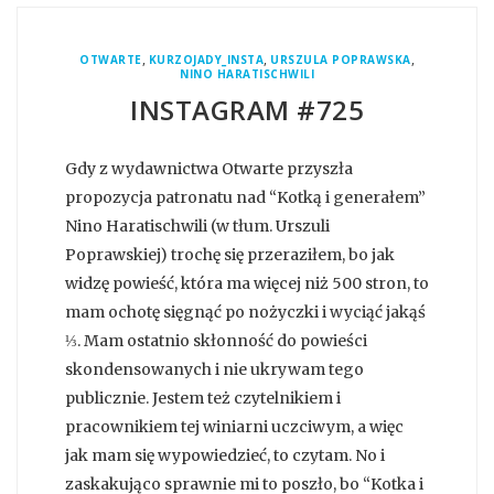
,
,
,
OTWARTE
KURZOJADY_INSTA
URSZULA POPRAWSKA
NINO HARATISCHWILI
INSTAGRAM #725
Gdy z wydawnictwa Otwarte przyszła
propozycja patronatu nad “Kotką i generałem”
Nino Haratischwili (w tłum. Urszuli
Poprawskiej) trochę się przeraziłem, bo jak
widzę powieść, która ma więcej niż 500 stron, to
mam ochotę sięgnąć po nożyczki i wyciąć jakąś
⅓. Mam ostatnio skłonność do powieści
skondensowanych i nie ukrywam tego
publicznie. Jestem też czytelnikiem i
pracownikiem tej winiarni uczciwym, a więc
jak mam się wypowiedzieć, to czytam. No i
zaskakująco sprawnie mi to poszło, bo “Kotka i