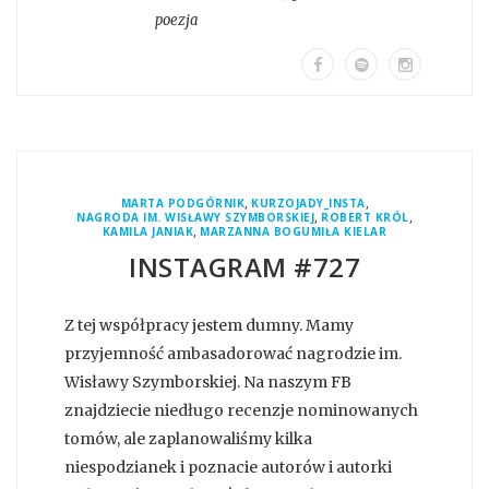
poezja
,
,
MARTA PODGÓRNIK
KURZOJADY_INSTA
,
,
NAGRODA IM. WISŁAWY SZYMBORSKIEJ
ROBERT KRÓL
,
KAMILA JANIAK
MARZANNA BOGUMIŁA KIELAR
INSTAGRAM #727
Z tej współpracy jestem dumny. Mamy
przyjemność ambasadorować nagrodzie im.
Wisławy Szymborskiej. Na naszym FB
znajdziecie niedługo recenzje nominowanych
tomów, ale zaplanowaliśmy kilka
niespodzianek i poznacie autorów i autorki