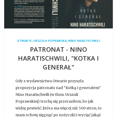
,
,
OTWARTE
URSZULA POPRAWSKA
NINO HARATISCHWILI
PATRONAT - NINO
HARATISCHWILI, "KOTKA I
GENERAŁ"
Gdy z wydawnictwa Otwarte przyszła
propozycja patronatu nad “Kotką i generałem”
Nino Haratischwili (w tłum. Urszuli
Poprawskiej) trochę się przeraziłem, bo jak
widzę powieść, która ma więcej niż 500 stron, to
mam ochotę sięgnąć po nożyczki i wyciąć jakąś