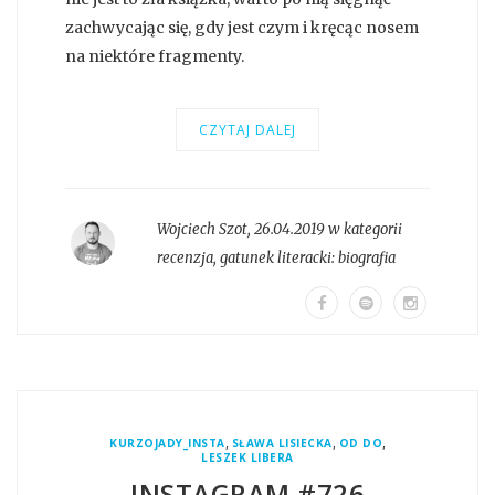
zachwycając się, gdy jest czym i kręcąc nosem
na niektóre fragmenty.
CZYTAJ DALEJ
Wojciech Szot
,
26.04.2019 w kategorii
recenzja
, gatunek literacki:
biografia
,
,
,
KURZOJADY_INSTA
SŁAWA LISIECKA
OD DO
LESZEK LIBERA
INSTAGRAM #726