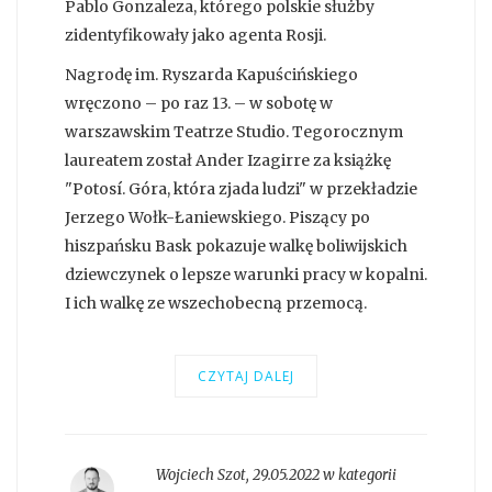
Pablo Gonzaleza, którego polskie służby
zidentyfikowały jako agenta Rosji.
Nagrodę im. Ryszarda Kapuścińskiego
wręczono – po raz 13. – w sobotę w
warszawskim Teatrze Studio. Tegorocznym
laureatem został Ander Izagirre za książkę
"Potosí. Góra, która zjada ludzi" w przekładzie
Jerzego Wołk-Łaniewskiego. Piszący po
hiszpańsku Bask pokazuje walkę boliwijskich
dziewczynek o lepsze warunki pracy w kopalni.
I ich walkę ze wszechobecną przemocą.
CZYTAJ DALEJ
Wojciech Szot
,
29.05.2022 w kategorii