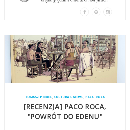
artykuły
, gatunek literacki:
non-fiction
,
,
TOMASZ PINDEL
KULTURA GNIEWU
PACO ROCA
[RECENZJA] PACO ROCA,
"POWRÓT DO EDENU"