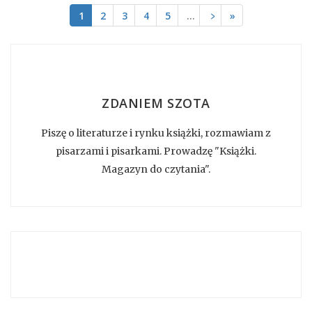
1
2
3
4
5
…
﹥
»
ZDANIEM SZOTA
Piszę o literaturze i rynku książki, rozmawiam z
pisarzami i pisarkami. Prowadzę "Książki.
Magazyn do czytania".