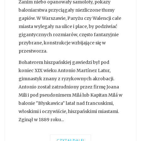
Zanim niebo opanowały samoloty, pokazy
baloniarstwa przyciągały niezliczone tłumy
gapiów. W Warszawie, Paryżu czy Walencji całe
miasta wylegały na ulice i place, by podziwiać
gigantycznych rozmiarów, często fantazyjnie
przybrane, konstrukcje wzbijające się w
przestworza.
Bohaterem hiszpańskiej gawiedzi był pod
koniec XIX wieku Antonio Martínez Latur,
gimnastyk znany z ryzykownych akrobacji.
Antonio został zatrudniony przez firmę Joana
Mili i pod pseudonimem Milá lub Kapitan Milá w
balonie "Błyskawica" latał nad francuskimi,
włoskimi i oczywiście, hiszpańskimi miastami.
Zginął w 1889 roku...
CZYTAJ DALEJ