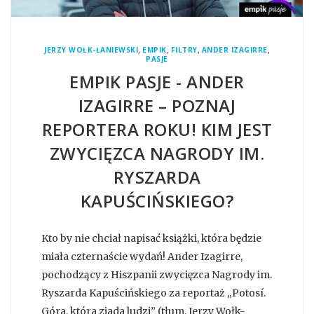
,
,
,
,
JERZY WOŁK-ŁANIEWSKI
EMPIK
FILTRY
ANDER IZAGIRRE
PASJE
EMPIK PASJE - ANDER
IZAGIRRE – POZNAJ
REPORTERA ROKU! KIM JEST
ZWYCIĘZCA NAGRODY IM.
RYSZARDA
KAPUŚCIŃSKIEGO?
Kto by nie chciał napisać książki, która będzie
miała czternaście wydań! Ander Izagirre,
pochodzący z Hiszpanii zwycięzca Nagrody im.
Ryszarda Kapuścińskiego za reportaż „Potosí.
Góra, która zjada ludzi” (tłum. Jerzy Wołk-