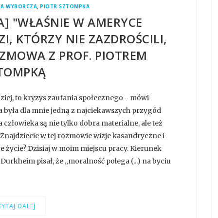
,
TA WYBORCZA
PIOTR SZTOMPKA
] "WŁAŚNIE W AMERYCE
I, KTÓRZY NIE ZAZDROŚCILI,
OZMOWA Z PROF. PIOTREM
TOMPKĄ
dziej, to kryzys zaufania społecznego - mówi
 była dla mnie jedną z najciekawszych przygód
człowieka są nie tylko dobra materialne, ale też
 Znajdziecie w tej rozmowie wizje kasandryczne i
obre życie? Dzisiaj w moim miejscu pracy. Kierunek
rkheim pisał, że „moralność polega (...) na byciu
YTAJ DALEJ