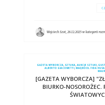
CZ
Wojciech Szot
,
26.12.2025 w kategorii
roz
,
,
,
GAZETA WYBORCZA
SZTUKA
AUKCJE SZTUKI
GUST
,
ALBERTO GIACOMETTI
MAQBOOL FIDA HUSA
MAUR
[GAZETA WYBORCZA] "ZŁ
BIURKO-NOSOROŻEC. 
ŚWIATOWYCH