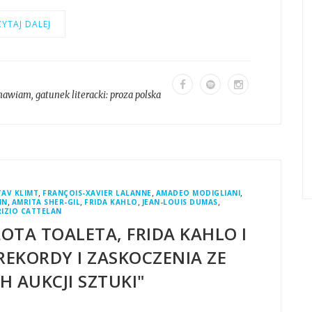
YTAJ DALEJ
mawiam
, gatunek literacki:
proza polska
,
,
,
AV KLIMT
FRANÇOIS-XAVIER LALANNE
AMADEO MODIGLIANI
,
,
,
,
IN
AMRITA SHER-GIL
FRIDA KAHLO
JEAN-LOUIS DUMAS
IZIO CATTELAN
OTA TOALETA, FRIDA KAHLO I
REKORDY I ZASKOCZENIA ZE
 AUKCJI SZTUKI"