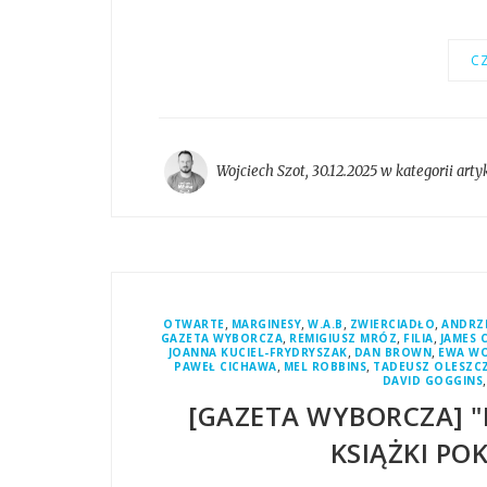
CZ
Wojciech Szot
,
30.12.2025 w kategorii
arty
,
,
,
,
OTWARTE
MARGINESY
W.A.B
ZWIERCIADŁO
ANDRZ
,
,
,
GAZETA WYBORCZA
REMIGIUSZ MRÓZ
FILIA
JAMES 
,
,
JOANNA KUCIEL-FRYDRYSZAK
DAN BROWN
EWA W
,
,
PAWEŁ CICHAWA
MEL ROBBINS
TADEUSZ OLESZC
DAVID GOGGINS
[GAZETA WYBORCZA] "
KSIĄŻKI PO