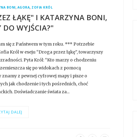
,
,
YNA BONI
AGORA
ZOFIA KRÓL
ZEZ ŁĄKĘ" I KATARZYNA BONI,
 DO WYJŚCIA?"
nam się z Państwem w tym roku. *** Potrzebie
Zofia Król w eseju “Droga przez łąkę”, towarzyszy
bezradności. Pyta Król: “Kto marzy o chodzeniu
przemieszcza się po widokach z pomocą
znamy z pewnej cyfrowej mapy i pisze o
ych jak chodzenie i tych pośrednich, choć
ckich. Doświadczanie świata za...
YTAJ DALEJ