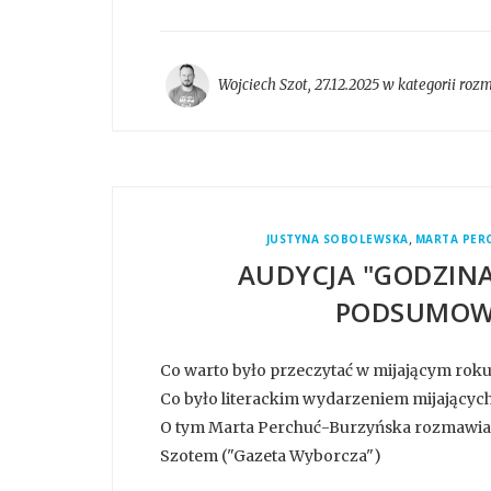
Wojciech Szot
,
27.12.2025 w kategorii
roz
,
JUSTYNA SOBOLEWSKA
MARTA PER
AUDYCJA "GODZINA
PODSUMOWA
Co warto było przeczytać w mijającym roku, 
Co było literackim wydarzeniem mijających 
O tym Marta Perchuć-Burzyńska rozmawia z
Szotem ("Gazeta Wyborcza")