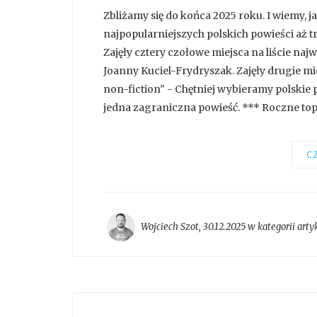
Zbliżamy się do końca 2025 roku. I wiemy, j
najpopularniejszych polskich powieści aż 
Zajęły cztery czołowe miejsca na liście naj
Joanny Kuciel-Frydryszak. Zajęły drugie mie
non-fiction" - Chętniej wybieramy polskie p
jedna zagraniczna powieść. *** Roczne top 
CZ
Wojciech Szot
,
30.12.2025 w kategorii
arty