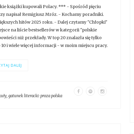
akie książki kupowali Polacy. *** - Spośród pięciu
trzy napisał Remigiusz Mróz. - Kochamy poradniki.
większych hitów 2025 roku. - Dalej czytamy "Chłopki"
jsce na liście bestsellerów w kategorii "polskie
owieści niż przekłady. W top 20 znalazła się tylko
10 i wiele więcej informacji - w moim miejscu pracy.
YTAJ DALEJ
kuły
, gatunek literacki:
proza polska