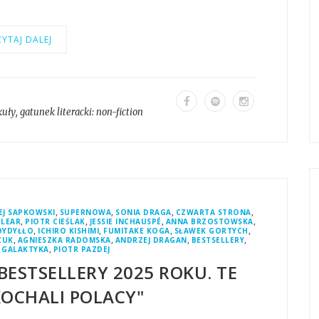
YTAJ DALEJ
kuły
, gatunek literacki:
non-fiction
,
,
,
,
EJ SAPKOWSKI
SUPERNOWA
SONIA DRAGA
CZWARTA STRONA
,
,
,
,
CLEAR
PIOTR CIEŚLAK
JESSIE INCHAUSPÉ
ANNA BRZOSTOWSKA
,
,
,
,
OYDYŁŁO
ICHIRO KISHIMI
FUMITAKE KOGA
SŁAWEK GORTYCH
,
,
,
,
ZUK
AGNIESZKA RADOMSKA
ANDRZEJ DRAGAN
BESTSELLERY
,
,
GALAKTYKA
PIOTR PAZDEJ
BESTSELLERY 2025 ROKU. TE
KOCHALI POLACY"