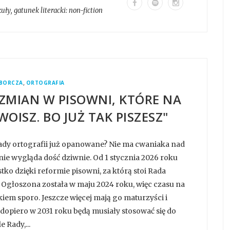
kuły
, gatunek literacki:
non-fiction
,
BORCZA
ORTOGRAFIA
 ZMIAN W PISOWNI, KTÓRE NA
ISZ. BO JUŻ TAK PISZESZ"
dy ortografii już opanowane? Nie ma cwaniaka nad
nie wygląda dość dziwnie. Od 1 stycznia 2026 roku
ko dzięki reformie pisowni, za którą stoi Rada
 Ogłoszona została w maju 2024 roku, więc czasu na
iem sporo. Jeszcze więcej mają go maturzyści i
dopiero w 2031 roku będą musiały stosować się do
 Rady,...