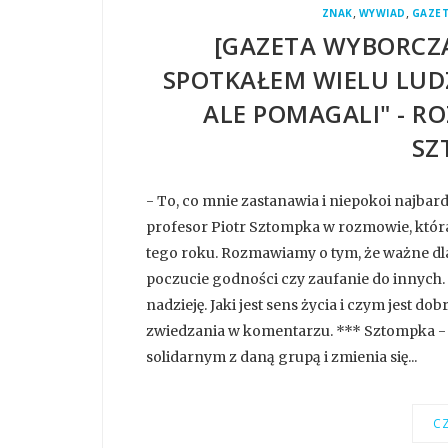
,
,
ZNAK
WYWIAD
GAZE
[GAZETA WYBORCZA
SPOTKAŁEM WIELU LUDZ
ALE POMAGALI" - R
SZ
- To, co mnie zastanawia i niepokoi najbar
profesor Piotr Sztompka w rozmowie, która
tego roku. Rozmawiamy o tym, że ważne dla 
poczucie godności czy zaufanie do innych.
nadzieję. Jaki jest sens życia i czym jest d
zwiedzania w komentarzu. *** Sztompka - Du
solidarnym z daną grupą i zmienia się...
CZ