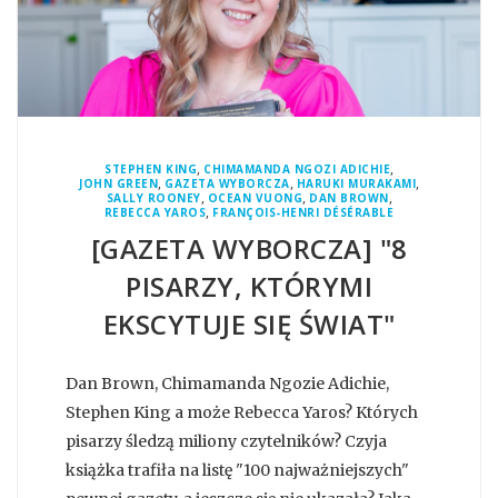
,
,
STEPHEN KING
CHIMAMANDA NGOZI ADICHIE
,
,
,
JOHN GREEN
GAZETA WYBORCZA
HARUKI MURAKAMI
,
,
,
SALLY ROONEY
OCEAN VUONG
DAN BROWN
,
REBECCA YAROS
FRANÇOIS-HENRI DÉSÉRABLE
[GAZETA WYBORCZA] "8
PISARZY, KTÓRYMI
EKSCYTUJE SIĘ ŚWIAT"
Dan Brown, Chimamanda Ngozie Adichie,
Stephen King a może Rebecca Yaros? Których
pisarzy śledzą miliony czytelników? Czyja
książka trafiła na listę "100 najważniejszych"