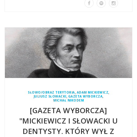
,
,
SŁOWO/OBRAZ TERYTORIA
ADAM MICKIEWICZ
,
,
JULIUSZ SŁOWACKI
GAZETA WYBORCZA
MICHAŁ NIKODEM
[GAZETA WYBORCZA]
"MICKIEWICZ I SŁOWACKI U
DENTYSTY. KTÓRY WYŁ Z