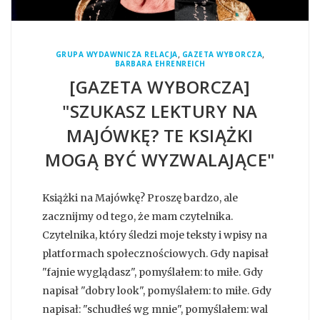
,
,
GRUPA WYDAWNICZA RELACJA
GAZETA WYBORCZA
BARBARA EHRENREICH
[GAZETA WYBORCZA]
"SZUKASZ LEKTURY NA
MAJÓWKĘ? TE KSIĄŻKI
MOGĄ BYĆ WYZWALAJĄCE"
Książki na Majówkę? Proszę bardzo, ale
zacznijmy od tego, że mam czytelnika.
Czytelnika, który śledzi moje teksty i wpisy na
platformach społecznościowych. Gdy napisał
"fajnie wyglądasz", pomyślałem: to miłe. Gdy
napisał "dobry look", pomyślałem: to miłe. Gdy
napisał: "schudłeś wg mnie", pomyślałem: wal