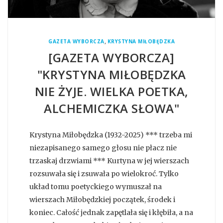
,
GAZETA WYBORCZA
KRYSTYNA MIŁOBĘDZKA
[GAZETA WYBORCZA]
"KRYSTYNA MIŁOBĘDZKA
NIE ŻYJE. WIELKA POETKA,
ALCHEMICZKA SŁOWA"
Krystyna Miłobędzka (1932-2025) *** trzeba mi
niezapisanego samego głosu nie płacz nie
trzaskaj drzwiami *** Kurtyna w jej wierszach
rozsuwała się i zsuwała po wielokroć. Tylko
układ tomu poetyckiego wymuszał na
wierszach Miłobędzkiej początek, środek i
koniec. Całość jednak zapętlała się i kłębiła, a na