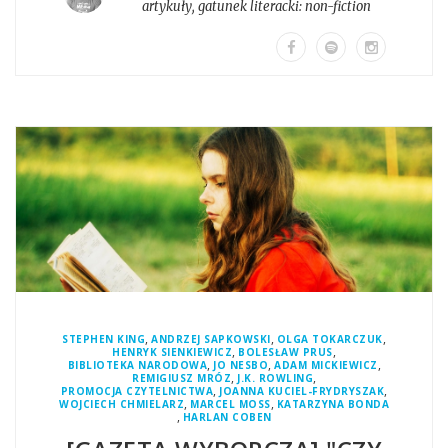
artykuły
, gatunek literacki:
non-fiction
,
,
,
STEPHEN KING
ANDRZEJ SAPKOWSKI
OLGA TOKARCZUK
,
,
HENRYK SIENKIEWICZ
BOLESŁAW PRUS
,
,
,
BIBLIOTEKA NARODOWA
JO NESBO
ADAM MICKIEWICZ
,
,
REMIGIUSZ MRÓZ
J.K. ROWLING
,
,
PROMOCJA CZYTELNICTWA
JOANNA KUCIEL-FRYDRYSZAK
,
,
WOJCIECH CHMIELARZ
MARCEL MOSS
KATARZYNA BONDA
,
HARLAN COBEN