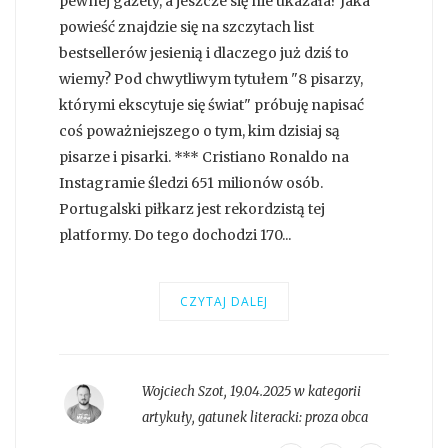
pewnej gazety, a jeszcze się nie ukazała? Jaka
powieść znajdzie się na szczytach list
bestsellerów jesienią i dlaczego już dziś to
wiemy? Pod chwytliwym tytułem "8 pisarzy,
którymi ekscytuje się świat" próbuję napisać
coś poważniejszego o tym, kim dzisiaj są
pisarze i pisarki. *** Cristiano Ronaldo na
Instagramie śledzi 651 milionów osób.
Portugalski piłkarz jest rekordzistą tej
platformy. Do tego dochodzi 170...
CZYTAJ DALEJ
Wojciech Szot
,
19.04.2025 w kategorii
artykuły
, gatunek literacki:
proza obca