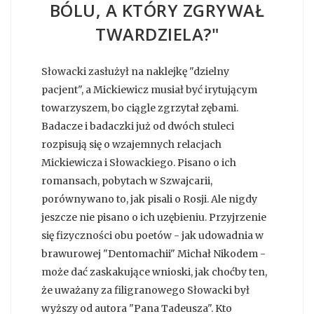
BÓLU, A KTÓRY ZGRYWAŁ
TWARDZIELA?"
Słowacki zasłużył na naklejkę "dzielny
pacjent", a Mickiewicz musiał być irytującym
towarzyszem, bo ciągle zgrzytał zębami.
Badacze i badaczki już od dwóch stuleci
rozpisują się o wzajemnych relacjach
Mickiewicza i Słowackiego. Pisano o ich
romansach, pobytach w Szwajcarii,
porównywano to, jak pisali o Rosji. Ale nigdy
jeszcze nie pisano o ich uzębieniu. Przyjrzenie
się fizyczności obu poetów - jak udowadnia w
brawurowej "Dentomachii" Michał Nikodem -
może dać zaskakujące wnioski, jak choćby ten,
że uważany za filigranowego Słowacki był
wyższy od autora "Pana Tadeusza". Kto