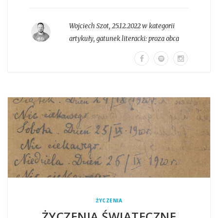
Wojciech Szot
,
25.12.2022 w kategorii
artykuły
, gatunek literacki:
proza obca
ŻYCZENIA
ŻYCZENIA ŚWIĄTECZNE