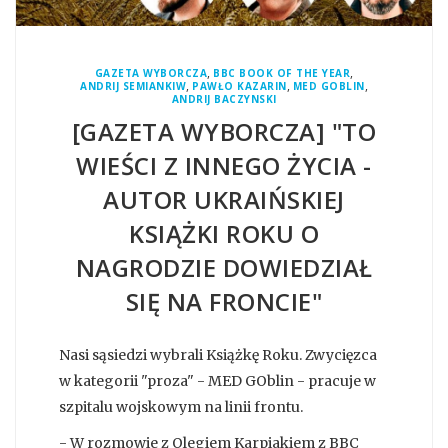
,
,
GAZETA WYBORCZA
BBC BOOK OF THE YEAR
,
,
,
ANDRIJ SEMIANKIW
PAWŁO KAZARIN
MED GOBLIN
ANDRIJ BACZYNSKI
[GAZETA WYBORCZA] "TO
WIEŚCI Z INNEGO ŻYCIA -
AUTOR UKRAIŃSKIEJ
KSIĄŻKI ROKU O
NAGRODZIE DOWIEDZIAŁ
SIĘ NA FRONCIE"
Nasi sąsiedzi wybrali Książkę Roku. Zwycięzca
w kategorii "proza" - MED GOblin - pracuje w
szpitalu wojskowym na linii frontu.
- W rozmowie z Olegiem Karpiakiem z BBC