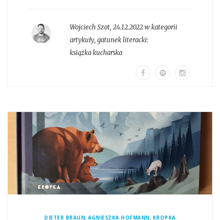
Wojciech Szot
,
24.12.2022 w kategorii
artykuły
, gatunek literacki:
książka kucharska
,
,
DIETER BRAUN
AGNIESZKA HOFMANN
KROPKA