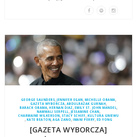
,
,
,
GEORGE SAUNDERS
JENNIFER EGAN
MICHELLE OBAMA
,
,
GAZETA WYBORCZA
ABDULRAZAK GURNAH
,
,
,
BARACK OBAMA
HERNAN DIAZ
EMILY ST. JOHN MANDEL
,
,
NAMWALI SERPELL
JESSAMINE CHAN
,
,
CHARMAINE WILKERSON
STACY SCHIFF
KULTURA GNIEWU
,
,
,
,
KATE BEATON
AGA ZANO
IMANI PERRY
ED YONG
[GAZETA WYBORCZA]