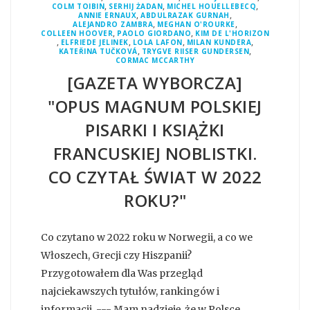
,
,
,
COLM TOIBIN
SERHIJ ŻADAN
MICHEL HOUELLEBECQ
,
,
ANNIE ERNAUX
ABDULRAZAK GURNAH
,
,
ALEJANDRO ZAMBRA
MEGHAN O'ROURKE
,
,
COLLEEN HOOVER
PAOLO GIORDANO
KIM DE L'HORIZON
,
,
,
,
ELFRIEDE JELINEK
LOLA LAFON
MILAN KUNDERA
,
,
KATEŘINA TUČKOVÁ
TRYGVE RIISER GUNDERSEN
CORMAC MCCARTHY
[GAZETA WYBORCZA]
"OPUS MAGNUM POLSKIEJ
PISARKI I KSIĄŻKI
FRANCUSKIEJ NOBLISTKI.
CO CZYTAŁ ŚWIAT W 2022
ROKU?"
Co czytano w 2022 roku w Norwegii, a co we
Włoszech, Grecji czy Hiszpanii?
Przygotowałem dla Was przegląd
najciekawszych tytułów, rankingów i
informacji. --- Mam nadzieję, że w Polsce