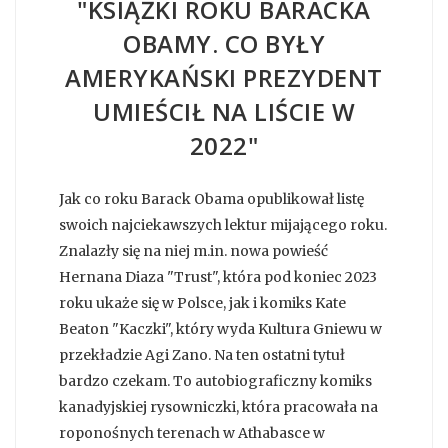
"KSIĄŻKI ROKU BARACKA
OBAMY. CO BYŁY
AMERYKAŃSKI PREZYDENT
UMIEŚCIŁ NA LIŚCIE W
2022"
Jak co roku Barack Obama opublikował listę
swoich najciekawszych lektur mijającego roku.
Znalazły się na niej m.in. nowa powieść
Hernana Diaza "Trust", która pod koniec 2023
roku ukaże się w Polsce, jak i komiks Kate
Beaton "Kaczki", który wyda Kultura Gniewu w
przekładzie Agi Zano. Na ten ostatni tytuł
bardzo czekam. To autobiograficzny komiks
kanadyjskiej rysowniczki, która pracowała na
roponośnych terenach w Athabasce w