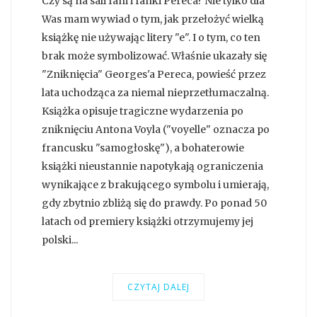
Czy są na sali fani i fanki Pereca? Nie tylko dla
Was mam wywiad o tym, jak przełożyć wielką
książkę nie używając litery "e". I o tym, co ten
brak może symbolizować. Właśnie ukazały się
"Zniknięcia" Georges'a Pereca, powieść przez
lata uchodząca za niemal nieprzetłumaczalną.
Książka opisuje tragiczne wydarzenia po
zniknięciu Antona Voyla ("voyelle" oznacza po
francusku "samogłoskę"), a bohaterowie
książki nieustannie napotykają ograniczenia
wynikające z brakującego symbolu i umierają,
gdy zbytnio zbliżą się do prawdy. Po ponad 50
latach od premiery książki otrzymujemy jej
polski...
CZYTAJ DALEJ