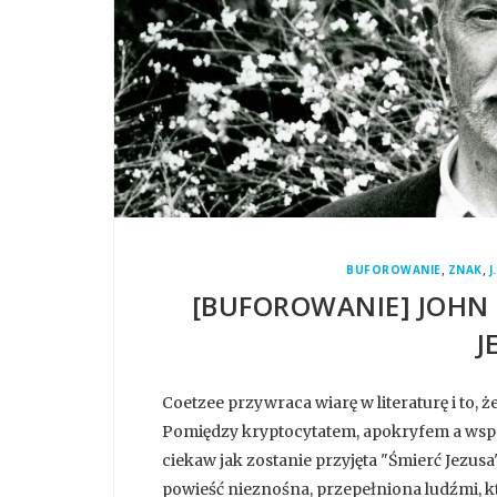
,
,
BUFOROWANIE
ZNAK
J
[BUFOROWANIE] JOHN 
J
Coetzee przywraca wiarę w literaturę i to, 
Pomiędzy kryptocytatem, apokryfem a wsp
ciekaw jak zostanie przyjęta "Śmierć Jezusa
powieść nieznośna, przepełniona ludźmi, któ