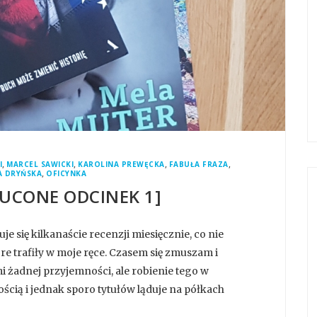
,
,
,
,
I
MARCEL SAWICKI
KAROLINA PREWĘCKA
FABUŁA FRAZA
,
A DRYŃSKA
OFICYNKA
ZUCONE ODCINEK 1]
 się kilkanaście recenzji miesięcznie, co nie
óre trafiły w moje ręce. Czasem się zmuszam i
mi żadnej przyjemności, ale robienie tego w
nością i jednak sporo tytułów ląduje na półkach