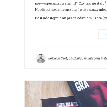
niewyspecjalizowaną (...)" Czy tak się stało?
Noblistki. #zdaniemszota #wisławaszymbo
Post udostępniony przez Zdaniem Szota (@z
CZ
Wojciech Szot
,
01.02.2020 w kategorii
ins