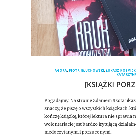
,
,
AGORA
PIOTR GŁUCHOWSKI
ŁUKASZ KOSMICK
KATARZYN
[KSIĄŻKI POR
Pogadajmy. Na stronie Zdaniem Szota ukazuje
znaczy, że piszę o wszystkich książkach, kt
kończę książkę, której lektura nie sprawia 
wolontariacie jest bardzo irytującą działal
niedoczytanymi i porzuconymi.