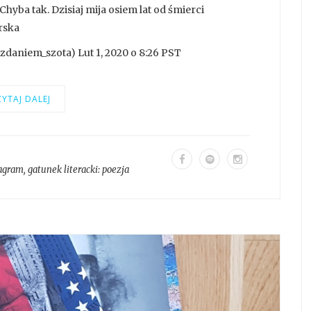
 Chyba tak. Dzisiaj mija osiem lat od śmierci
rska
daniem_szota) Lut 1, 2020 o 8:26 PST
YTAJ DALEJ
tagram
, gatunek literacki:
poezja