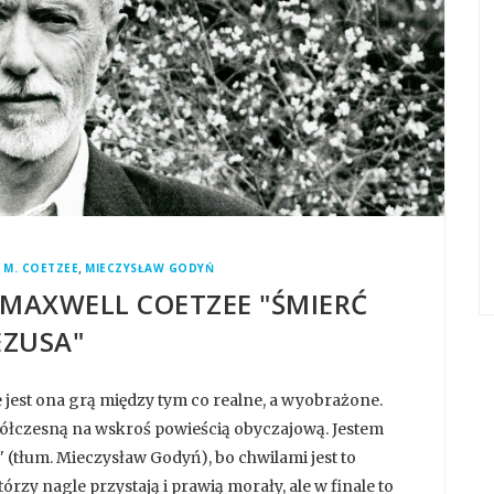
,
. M. COETZEE
MIECZYSŁAW GODYŃ
MAXWELL COETZEE "ŚMIERĆ
EZUSA"
że jest ona grą między tym co realne, a wyobrażone.
ółczesną na wskroś powieścią obyczajową. Jestem
" (tłum. Mieczysław Godyń), bo chwilami jest to
rzy nagle przystają i prawią morały, ale w finale to