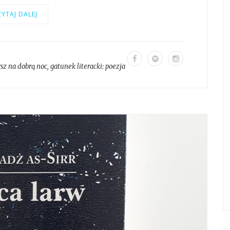
YTAJ DALEJ
sz na dobrą noc
, gatunek literacki:
poezja