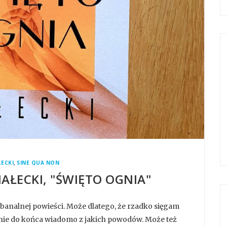
,
ŁECKI
SINE QUA NON
MAŁECKI, "ŚWIĘTO OGNIA"
 banalnej powieści. Może dlatego, że rzadko sięgam
z nie do końca wiadomo z jakich powodów. Może też