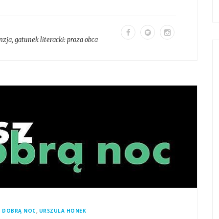
nzja
, gatunek literacki:
proza obca
,
A DOBRĄ NOC
URSZULA HONEK