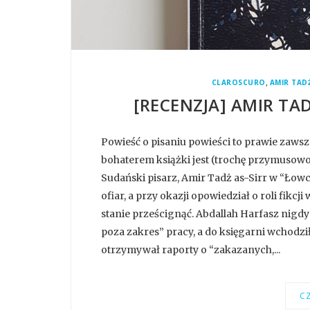
,
CLAROSCURO
AMIR TADŻ
[RECENZJA] AMIR TA
Powieść o pisaniu powieści to prawie zawsze 
bohaterem książki jest (trochę przymusow
Sudański pisarz, Amir Tadż as-Sirr w “Łowc
ofiar, a przy okazji opowiedział o roli fikcj
stanie prześcignąć. Abdallah Harfasz nigdy
poza zakres” pracy, a do księgarni wchodził
otrzymywał raporty o “zakazanych,...
CZ