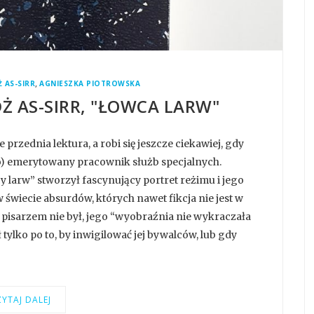
,
 AS-SIRR
AGNIESZKA PIOTROWSKA
DŻ AS-SIRR, "ŁOWCA LARW"
przednia lektura, a robi się jeszcze ciekawiej, gdy
o) emerytowany pracownik służb specjalnych.
y larw” stworzył fascynujący portret reżimu i jego
i w świecie absurdów, których nawet fikcja nie jest w
 pisarzem nie był, jego “wyobraźnia nie wykraczała
 tylko po to, by inwigilować jej bywalców, lub gdy
YTAJ DALEJ