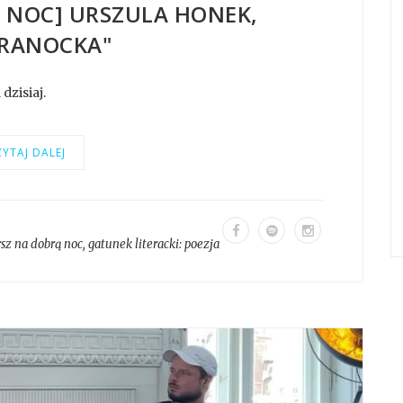
Ą NOC] URSZULA HONEK,
RANOCKA"
dzisiaj.
YTAJ DALEJ
sz na dobrą noc
, gatunek literacki:
poezja