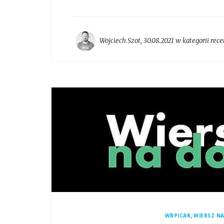
Wojciech Szot
,
30.08.2021 w kategorii
rece
,
WBPICAK
WIERSZ N