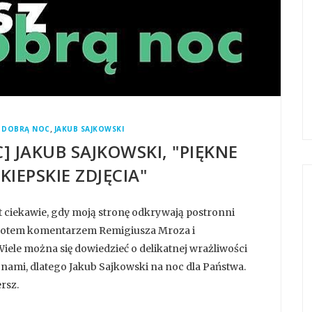
,
A DOBRĄ NOC
JAKUB SAJKOWSKI
] JAKUB SAJKOWSKI, "PIĘKNE
KIEPSKIE ZDJĘCIA"
st ciekawie, gdy moją stronę odkrywają postronni
ą, potem komentarzem Remigiusza Mroza i
iele można się dowiedzieć o delikatnej wrażliwości
 nami, dlatego Jakub Sajkowski na noc dla Państwa.
rsz.