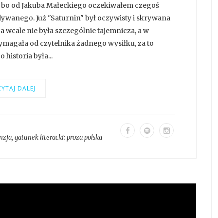
y, bo od Jakuba Małeckiego oczekiwałem czegoś
ywanego. Już "Saturnin" był oczywisty i skrywana
 wcale nie była szczególnie tajemnicza, a w
magała od czytelnika żadnego wysiłku, za to
historia była...
YTAJ DALEJ
nzja
, gatunek literacki:
proza polska