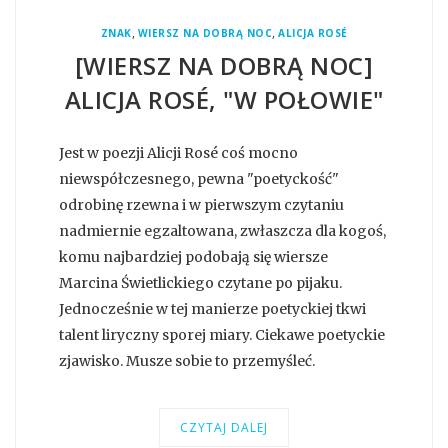
,
,
ZNAK
WIERSZ NA DOBRĄ NOC
ALICJA ROSÉ
[WIERSZ NA DOBRĄ NOC]
ALICJA ROSÉ, "W POŁOWIE"
Jest w poezji Alicji Rosé coś mocno
niewspółczesnego, pewna "poetyckość"
odrobinę rzewna i w pierwszym czytaniu
nadmiernie egzaltowana, zwłaszcza dla kogoś,
komu najbardziej podobają się wiersze
Marcina Świetlickiego czytane po pijaku.
Jednocześnie w tej manierze poetyckiej tkwi
talent liryczny sporej miary. Ciekawe poetyckie
zjawisko. Musze sobie to przemyśleć.
CZYTAJ DALEJ