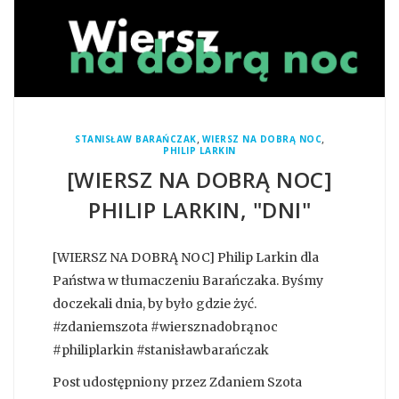
,
,
STANISŁAW BARAŃCZAK
WIERSZ NA DOBRĄ NOC
PHILIP LARKIN
[WIERSZ NA DOBRĄ NOC]
PHILIP LARKIN, "DNI"
[WIERSZ NA DOBRĄ NOC] Philip Larkin dla
Państwa w tłumaczeniu Barańczaka. Byśmy
doczekali dnia, by było gdzie żyć.
#zdaniemszota #wiersznadobrąnoc
#philiplarkin #stanisławbarańczak
Post udostępniony przez Zdaniem Szota