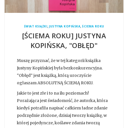
,
,
ŚWIAT KSIĄŻKI
JUSTYNA KOPIŃSKA
ŚCIEMA ROKU
[ŚCIEMA ROKU] JUSTYNA
KOPIŃSKA, "OBŁĘD"
Muszę przyznać, że w tej kategorii książka
Justyny Kopińskiej była bezkonkurencyjna.
“Obłęd” jest książką, którą uroczyście
ogłaszam ABSOLUTNĄ ŚCIEMĄ ROKU.
Jakie to jest złe i to na ilu poziomach!
Porażająca jest świadomość, że autorka, która
kiedyś potrafiła napisać całkiem ładne zdanie
podrzędnie złożone, dzisiaj tworzy książkę, w
której pojedyncze, koślawe zdania tworzą