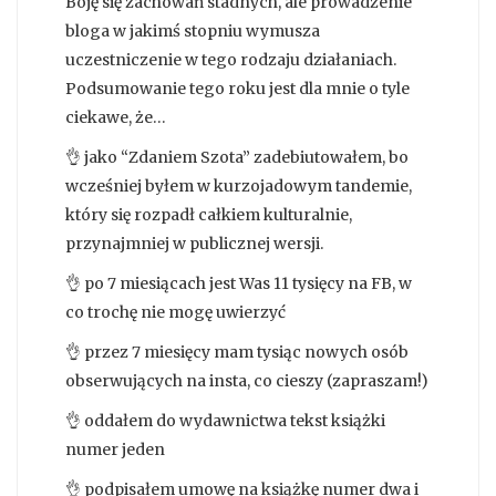
Boję się zachowań stadnych, ale prowadzenie
bloga w jakimś stopniu wymusza
uczestniczenie w tego rodzaju działaniach.
Podsumowanie tego roku jest dla mnie o tyle
ciekawe, że…
👌 jako “Zdaniem Szota” zadebiutowałem, bo
wcześniej byłem w kurzojadowym tandemie,
który się rozpadł całkiem kulturalnie,
przynajmniej w publicznej wersji.
👌 po 7 miesiącach jest Was 11 tysięcy na FB, w
co trochę nie mogę uwierzyć
👌 przez 7 miesięcy mam tysiąc nowych osób
obserwujących na insta, co cieszy (zapraszam!)
👌 oddałem do wydawnictwa tekst książki
numer jeden
👌 podpisałem umowę na książkę numer dwa i