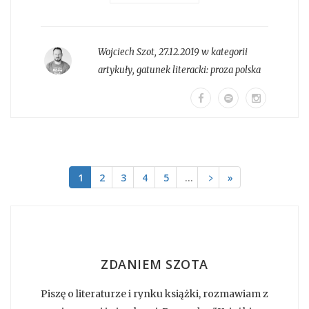
Wojciech Szot
,
27.12.2019 w kategorii
artykuły
, gatunek literacki:
proza polska
1
2
3
4
5
…
﹥
»
ZDANIEM SZOTA
Piszę o literaturze i rynku książki, rozmawiam z