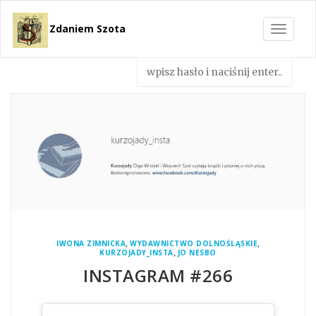
Zdaniem Szota
Toggle
navigat
,
,
IWONA ZIMNICKA
WYDAWNICTWO DOLNOŚLĄSKIE
,
KURZOJADY_INSTA
JO NESBO
INSTAGRAM #266