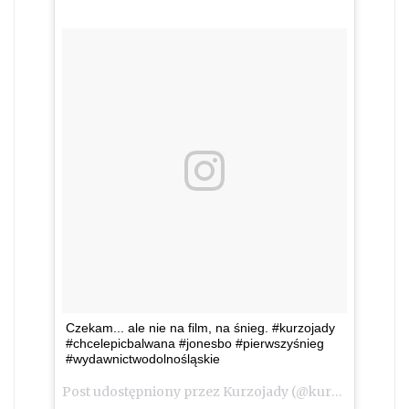
Czekam... ale nie na film, na śnieg. #kurzojady
#chcelepicbalwana #jonesbo #pierwszyśnieg
#wydawnictwodolnośląskie
Post udostępniony przez Kurzojady (@kurzojady_insta)