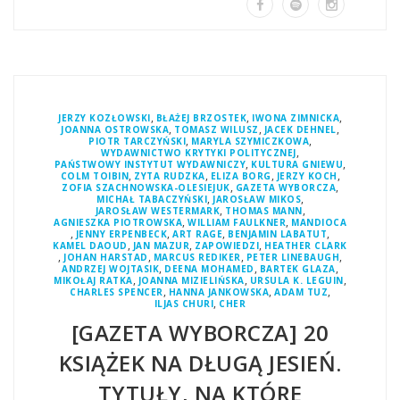
,
,
,
JERZY KOZŁOWSKI
BŁAŻEJ BRZOSTEK
IWONA ZIMNICKA
,
,
,
JOANNA OSTROWSKA
TOMASZ WILUSZ
JACEK DEHNEL
,
,
PIOTR TARCZYŃSKI
MARYLA SZYMICZKOWA
,
WYDAWNICTWO KRYTYKI POLITYCZNEJ
,
,
PAŃSTWOWY INSTYTUT WYDAWNICZY
KULTURA GNIEWU
,
,
,
,
COLM TOIBIN
ZYTA RUDZKA
ELIZA BORG
JERZY KOCH
,
,
ZOFIA SZACHNOWSKA-OLESIEJUK
GAZETA WYBORCZA
,
,
MICHAŁ TABACZYŃSKI
JAROSŁAW MIKOS
,
,
JAROSŁAW WESTERMARK
THOMAS MANN
,
,
AGNIESZKA PIOTROWSKA
WILLIAM FAULKNER
MANDIOCA
,
,
,
,
JENNY ERPENBECK
ART RAGE
BENJAMIN LABATUT
,
,
,
KAMEL DAOUD
JAN MAZUR
ZAPOWIEDZI
HEATHER CLARK
,
,
,
,
JOHAN HARSTAD
MARCUS REDIKER
PETER LINEBAUGH
,
,
,
ANDRZEJ WOJTASIK
DEENA MOHAMED
BARTEK GLAZA
,
,
,
MIKOŁAJ RATKA
JOANNA MIZIELIŃSKA
URSULA K. LEGUIN
,
,
,
CHARLES SPENCER
HANNA JANKOWSKA
ADAM TUZ
,
ILJAS CHURI
CHER
[GAZETA WYBORCZA] 20
KSIĄŻEK NA DŁUGĄ JESIEŃ.
TYTUŁY, NA KTÓRE