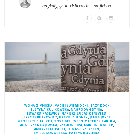
artykuły
, gatunek literacki:
non-fiction
,
,
,
IWONA ZIMNICKA
MACIEJ ŚWIERKOCKI
JERZY KOCH
,
,
JUSTYNA KULIKOWSKA
NAGRODA GDYNIA
,
,
EDWARD PASEWICZ
MARIEKE LUCAS RIJNEVELD
,
,
,
JERZY SZPERKOWICZ
URSZULA HONEK
JAMES JOYCE
,
,
,
GEOFFREY CHAUCER
TOVE DITLEVSEN
MATEUSZ PAKUŁA
,
,
,
AGNIESZKA GAJEWSKA
SZYMON BIRA
MARCIN DYMITER
,
,
ANDRZEJ KOPACKI
TOMASZ SZERSZEŃ
,
,
EMILIA KONWERSKA
PATRYK KOSENDA