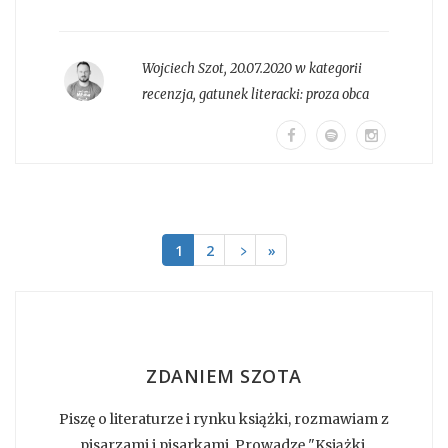
Wojciech Szot
,
20.07.2020 w kategorii
recenzja
, gatunek literacki:
proza obca
1
2
﹥
»
ZDANIEM SZOTA
Piszę o literaturze i rynku książki, rozmawiam z
pisarzami i pisarkami. Prowadzę "Książki.