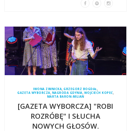
,
,
IWONA ZIMNICKA
GRZEGORZ BOGDAŁ
,
,
,
GAZETA WYBORCZA
NAGRODA GDYNIA
WOJCIECH KOPEĆ
MARTA BARON-MILIAN
[GAZETA WYBORCZA] "ROBI
ROZRÓBĘ" I SŁUCHA
NOWYCH GŁOSÓW.