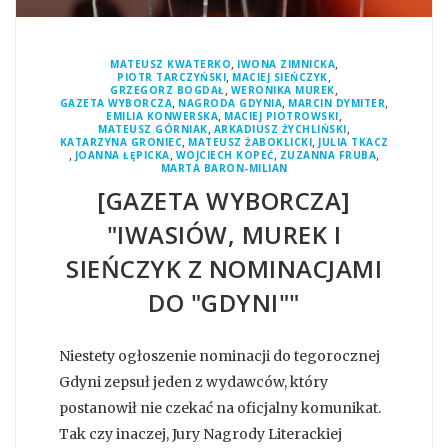
,
,
MATEUSZ KWATERKO
IWONA ZIMNICKA
,
,
PIOTR TARCZYŃSKI
MACIEJ SIEŃCZYK
,
,
GRZEGORZ BOGDAŁ
WERONIKA MUREK
,
,
,
GAZETA WYBORCZA
NAGRODA GDYNIA
MARCIN DYMITER
,
,
EMILIA KONWERSKA
MACIEJ PIOTROWSKI
,
,
MATEUSZ GÓRNIAK
ARKADIUSZ ŻYCHLIŃSKI
,
,
KATARZYNA GRONIEC
MATEUSZ ŻABOKLICKI
JULIA TKACZ
,
,
,
,
JOANNA ŁĘPICKA
WOJCIECH KOPEĆ
ZUZANNA FRUBA
MARTA BARON-MILIAN
[GAZETA WYBORCZA]
"IWASIÓW, MUREK I
SIEŃCZYK Z NOMINACJAMI
DO "GDYNI""
Niestety ogłoszenie nominacji do tegorocznej
Gdyni zepsuł jeden z wydawców, który
postanowił nie czekać na oficjalny komunikat.
Tak czy inaczej, Jury Nagrody Literackiej