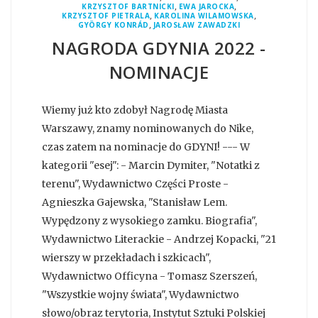
,
,
KRZYSZTOF BARTNICKI
EWA JAROCKA
,
,
KRZYSZTOF PIETRALA
KAROLINA WILAMOWSKA
,
GYÖRGY KONRÁD
JAROSŁAW ZAWADZKI
NAGRODA GDYNIA 2022 -
NOMINACJE
Wiemy już kto zdobył Nagrodę Miasta
Warszawy, znamy nominowanych do Nike,
czas zatem na nominacje do GDYNI! --- W
kategorii "esej": - Marcin Dymiter, "Notatki z
terenu", Wydawnictwo Części Proste -
Agnieszka Gajewska, "Stanisław Lem.
Wypędzony z wysokiego zamku. Biografia",
Wydawnictwo Literackie - Andrzej Kopacki, "21
wierszy w przekładach i szkicach",
Wydawnictwo Officyna - Tomasz Szerszeń,
"Wszystkie wojny świata", Wydawnictwo
słowo/obraz terytoria, Instytut Sztuki Polskiej