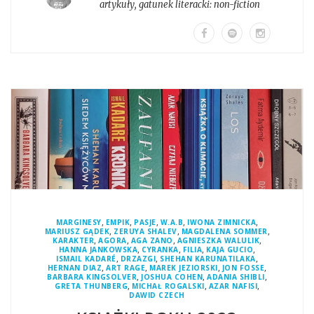
artykuły
, gatunek literacki:
non-fiction
,
,
,
,
,
MARGINESY
EMPIK
PASJE
W.A.B
IWONA ZIMNICKA
,
,
,
MARIUSZ GĄDEK
ZERUYA SHALEV
MAGDALENA SOMMER
,
,
,
,
KARAKTER
AGORA
AGA ZANO
AGNIESZKA WALULIK
,
,
,
,
HANNA JANKOWSKA
CYRANKA
FILIA
KAJA GUCIO
,
,
,
ISMAIL KADARÉ
DRZAZGI
SHEHAN KARUNATILAKA
,
,
,
,
HERNAN DIAZ
ART RAGE
MAREK JEZIORSKI
JON FOSSE
,
,
,
BARBARA KINGSOLVER
JOSHUA COHEN
ADANIA SHIBLI
,
,
,
GRETA THUNBERG
MICHAŁ ROGALSKI
AZAR NAFISI
DAWID CZECH