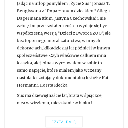
Jadąc na urlop pomyliłem „Życie Sus” Jonasa T.
Bengtssona z “Poparzonym dzieckiem” Stiega
Dagermana (tłum. Justyna Czechowska) i nie
żałuję, bo przeczytałem coś, co wydaje się być
współczesną wersją “Dzieci z Dworca ZOO”, ale
bez topornego moralizatorstwa, w innych
dekoracjach, kilkadziesiąt lat później i w innym
społeczeństwie. Czyli właściwie całkiem inna
książka, ale jednak wyczuwałem w sobie to
samo napięcie, które miałem jako wczesny
nastolatk czytający dokumentalną książkę Kai
Hermann i Horsta Riecka.
Sus ma dziewiętnaście lat, brata w śpiączce,
ojca w więzieniu, mieszkanie w bloku i...
CZYTAJ DALEJ