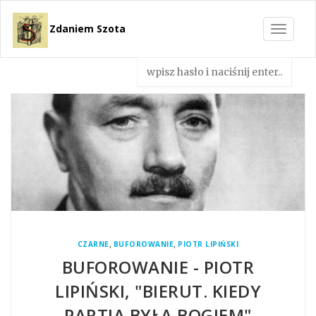
Zdaniem Szota
Toggle
navigat
,
,
CZARNE
BUFOROWANIE
PIOTR LIPIŃSKI
BUFOROWANIE - PIOTR
LIPIŃSKI, "BIERUT. KIEDY
PARTIA BYŁA BOGIEM"