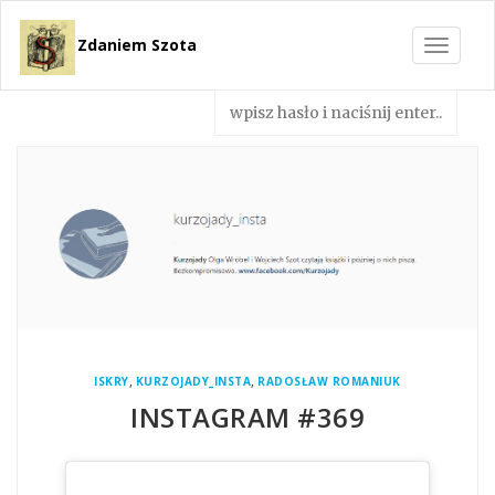
Zdaniem Szota
Toggle
navigat
,
,
ISKRY
KURZOJADY_INSTA
RADOSŁAW ROMANIUK
INSTAGRAM #369