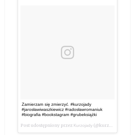
Zamierzam się zmierzyć. #kurzojady
#jarosławiwaszkiewicz #radosławromaniuk
#biografia #bookstagram #grubeksiążki
Post udostępniony przez
(@kurzojady_insta)
Kurzojady