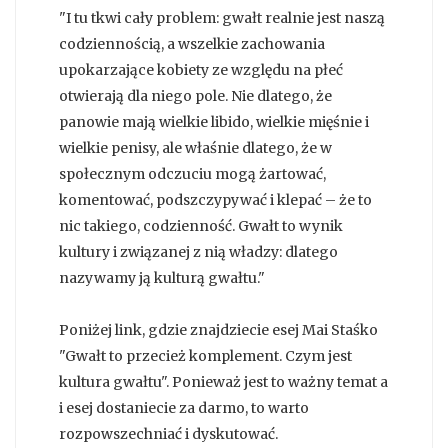
"I tu tkwi cały problem: gwałt realnie jest naszą
codziennością, a wszelkie zachowania
upokarzające kobiety ze względu na płeć
otwierają dla niego pole. Nie dlatego, że
panowie mają wielkie libido, wielkie mięśnie i
wielkie penisy, ale właśnie dlatego, że w
społecznym odczuciu mogą żartować,
komentować, podszczypywać i klepać – że to
nic takiego, codzienność. Gwałt to wynik
kultury i związanej z nią władzy: dlatego
nazywamy ją kulturą gwałtu."
Poniżej link, gdzie znajdziecie esej Mai Staśko
"Gwałt to przecież komplement. Czym jest
kultura gwałtu". Ponieważ jest to ważny temat a
i esej dostaniecie za darmo, to warto
rozpowszechniać i dyskutować.