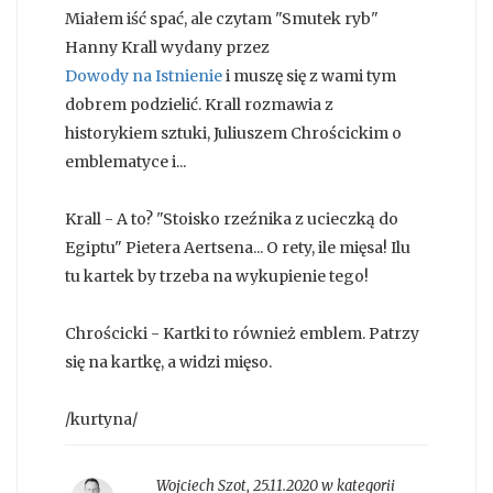
Miałem iść spać, ale czytam "Smutek ryb"
Hanny Krall wydany przez
Dowody na Istnienie
i muszę się z wami tym
dobrem podzielić. Krall rozmawia z
historykiem sztuki, Juliuszem Chrościckim o
emblematyce i...
Krall - A to? "Stoisko rzeźnika z ucieczką do
Egiptu" Pietera Aertsena... O rety, ile mięsa! Ilu
tu kartek by trzeba na wykupienie tego!
Chrościcki - Kartki to również emblem. Patrzy
się na kartkę, a widzi mięso.
/kurtyna/
Wojciech Szot
,
25.11.2020 w kategorii