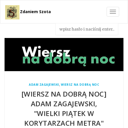
Zdaniem Szota
Toggle
navigat
,
ADAM ZAGAJEWSKI
WIERSZ NA DOBRĄ NOC
[WIERSZ NA DOBRĄ NOC]
ADAM ZAGAJEWSKI,
"WIELKI PIĄTEK W
KORYTARZACH METRA"