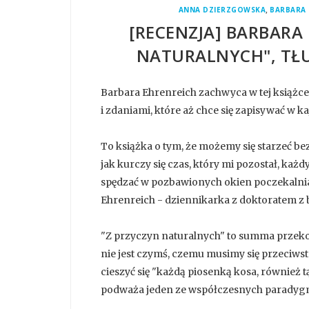
,
ANNA DZIERZGOWSKA
BARBARA 
[RECENZJA] BARBARA
NATURALNYCH", TŁ
Barbara Ehrenreich zachwyca w tej ksią
i zdaniami, które aż chce się zapisywać w ka
To książka o tym, że możemy się starzeć bez
jak kurczy się czas, który mi pozostał, każdy
spędzać w pozbawionych okien poczekalni
Ehrenreich - dziennikarka z doktoratem z 
"Z przyczyn naturalnych" to summa przeko
nie jest czymś, czemu musimy się przeciwsta
cieszyć się "każdą piosenką kosa, również tą
podważa jeden ze współczesnych paradygma