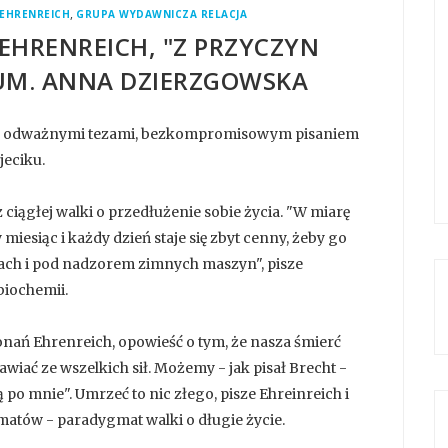
,
EHRENREICH
GRUPA WYDAWNICZA RELACJA
 EHRENREICH, "Z PRZYCZYN
UM. ANNA DZIERZGOWSKA
żce odważnymi tezami, bezkompromisowym pisaniem
jeciku.
 ciągłej walki o przedłużenie sobie życia. "W miarę
 miesiąc i każdy dzień staje się zbyt cenny, żeby go
ach i pod nadzorem zimnych maszyn", pisze
biochemii.
nań Ehrenreich, opowieść o tym, że nasza śmierć
wiać ze wszelkich sił. Możemy - jak pisał Brecht -
 po mnie". Umrzeć to nic złego, pisze Ehreinreich i
tów - paradygmat walki o długie życie.