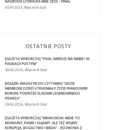
NAGRODA LITERACKA NIKE 2023 - FINAŁ
01.09.2023, Wojciech Szot
OSTATNIE POSTY
[GAZETA WYBORCZA] "PISAŁ WIERSZE NA NIEBIE I W
PIASKACH PUSTYNI"
30.06.2026, Wojciech Szot
[KSIĄŻKI. MAGAZYN DO CZYTANIA] "GDZIE
NIEMIECKIE DZIECI UTRUDNIAŁY ŻYCIE FRANCUSKIM
BONOM. PODRÓŻE ŚLADAMI LEGENDARNEGO
PISARZA"
29.06.2026, Wojciech Szot
[GAZETA WYBORCZA] "KIRAN DESAI: INDIE TO
MONSUNY, PAWIE I GUJAWY. ALE TEŻ WOJNY,
KORUPCJA, BOGACTWO I BIEDA" - ROZMOWA Z