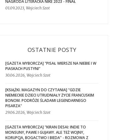
NAGRODA LITERACKA NIKE 2023 - FINAŁ
01.09.2023, Wojciech Szot
OSTATNIE POSTY
[GAZETA WYBORCZA] "PISAŁ WIERSZE NA NIEBIE I W
PIASKACH PUSTYNI"
30.06.2026, Wojciech Szot
[KSIĄŻKI. MAGAZYN DO CZYTANIA] "GDZIE
NIEMIECKIE DZIECI UTRUDNIAŁY ŻYCIE FRANCUSKIM
BONOM. PODRÓŻE ŚLADAMI LEGENDARNEGO
PISARZA"
29.06.2026, Wojciech Szot
[GAZETA WYBORCZA] "KIRAN DESAI: INDIE TO
MONSUNY, PAWIE I GUJAWY. ALE TEŻ WOJNY,
KORUPCJA, BOGACTWO I BIEDA" - ROZMOWA Z