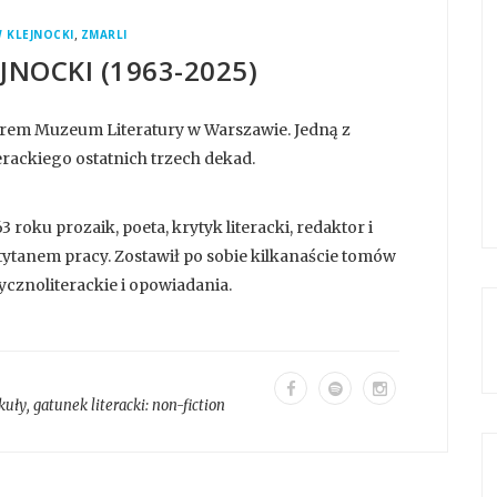
,
 KLEJNOCKI
ZMARLI
JNOCKI (1963-2025)
torem Muzeum Literatury w Warszawie. Jedną z
erackiego ostatnich trzech dekad.
 roku prozaik, poeta, krytyk literacki, redaktor i
tytanem pracy. Zostawił po sobie kilkanaście tomów
tycznoliterackie i opowiadania.
kuły
, gatunek literacki:
non-fiction