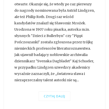
otwarte. Okazuje się, że wtedy po raz pierwszy
do nagrody nominowana była Astrid Lindgren,
ale też Philip Roth. Drugi raz wśród
kandydatów znalazł się Sławomir Mrożek.
Urodzona w 1907 roku pisarka, autorka m.in.
słynnych "Dzieci z Bullerbyn" czy "Pippi
Pończoszanki" została zgłoszona przez trójkę
niemieckich profesorów literaturoznawstwa.
Jak ujawnił badający noblowskie archiwalia
dziennikarz "Svenska Dagbladet" Kaj Schueler,
w przypadku Lindgren szwedzcy akademicy
wyraźnie zaznaczyli, że „światowa sława i
niezaprzeczalny talent autorki nie są...
CZYTAJ DALEJ