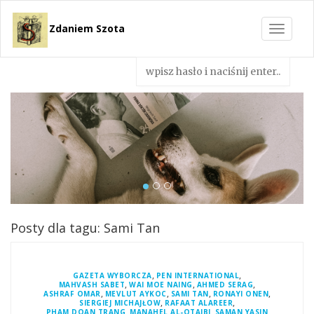
Zdaniem Szota
Toggle
navigat
Posty dla tagu: Sami Tan
,
,
GAZETA WYBORCZA
PEN INTERNATIONAL
,
,
,
MAHVASH SABET
WAI MOE NAING
AHMED SERAG
,
,
,
,
ASHRAF OMAR
MEVLUT AYKOC
SAMI TAN
RONAYI ONEN
,
,
SIERGIEJ MICHAJŁOW
RAFAAT ALAREER
,
,
PHAM DOAN TRANG
MANAHEL AL-OTAIBI
SAMAN YASIN