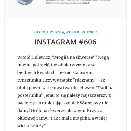
,
KURZOJADY_INSTA
WITOLD HULEWICZ
INSTAGRAM #606
Witold Hulewicz, "Mogiła na skwerze" "Nogą
można potrącić, tuż obok rynsztoka w
biednych kwiatach i hełmu stalowym
rynsztunku. Krzywy napis: "Nieznany" - i z
błota powłoka, i słowa twardej chwały: "Padł na
posterunku". Jemu to się należy najszczerszy z
pacierzy, co umierając szeptał: Warszawy nie
damy! Grób na skwerze ulicznym, krzyż z
okiennej ramy... Taka mała mogiłka, a w niej
wielkość leży"