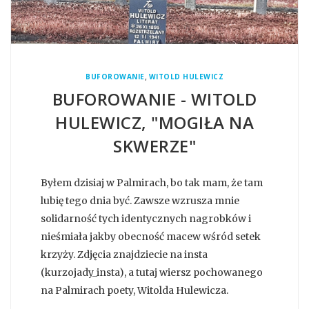
,
BUFOROWANIE
WITOLD HULEWICZ
BUFOROWANIE - WITOLD
HULEWICZ, "MOGIŁA NA
SKWERZE"
Byłem dzisiaj w Palmirach, bo tak mam, że tam
lubię tego dnia być. Zawsze wzrusza mnie
solidarność tych identycznych nagrobków i
nieśmiała jakby obecność macew wśród setek
krzyży. Zdjęcia znajdziecie na insta
(kurzojady_insta), a tutaj wiersz pochowanego
na Palmirach poety, Witolda Hulewicza.