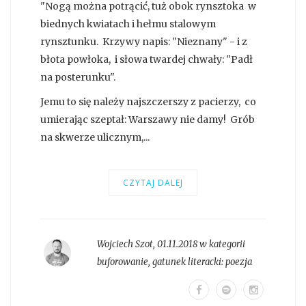
"Nogą można potrącić, tuż obok rynsztoka w
biednych kwiatach i hełmu stalowym
rynsztunku. Krzywy napis: "Nieznany" - i z
błota powłoka, i słowa twardej chwały: "Padł
na posterunku".
Jemu to się należy najszczerszy z pacierzy, co
umierając szeptał: Warszawy nie damy! Grób
na skwerze ulicznym,...
CZYTAJ DALEJ
Wojciech Szot
,
01.11.2018 w kategorii
buforowanie
, gatunek literacki:
poezja