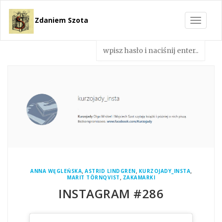
Zdaniem Szota
Toggle
navigat
,
,
,
ANNA WĘGLEŃSKA
ASTRID LINDGREN
KURZOJADY_INSTA
,
MARIT TÖRNQVIST
ZAKAMARKI
INSTAGRAM #286