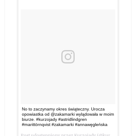
No to zaczynamy okres świąteczny. Urocza
opowiastka od @zakamarki wylądowała w moim
biurze. #kurzojady #astridlindgren
#marittörnqvist #zakamarki #annawęgleńska
Post udostępniony przez Kurzojady (@kurzojady_insta)