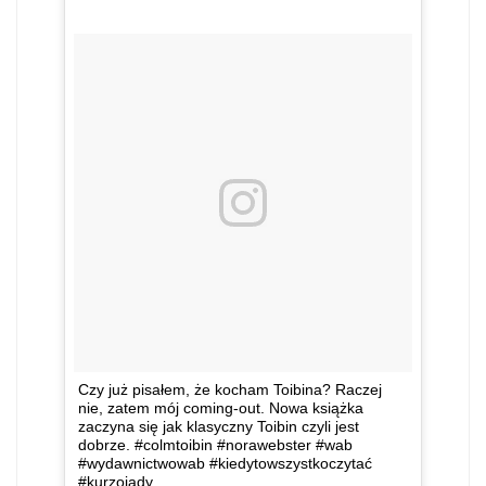
Czy już pisałem, że kocham Toibina? Raczej
nie, zatem mój coming-out. Nowa książka
zaczyna się jak klasyczny Toibin czyli jest
dobrze. #colmtoibin #norawebster #wab
#wydawnictwowab #kiedytowszystkoczytać
#kurzojady