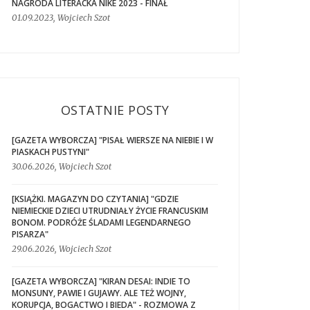
NAGRODA LITERACKA NIKE 2023 - FINAŁ
01.09.2023, Wojciech Szot
OSTATNIE POSTY
[GAZETA WYBORCZA] "PISAŁ WIERSZE NA NIEBIE I W
PIASKACH PUSTYNI"
30.06.2026, Wojciech Szot
[KSIĄŻKI. MAGAZYN DO CZYTANIA] "GDZIE
NIEMIECKIE DZIECI UTRUDNIAŁY ŻYCIE FRANCUSKIM
BONOM. PODRÓŻE ŚLADAMI LEGENDARNEGO
PISARZA"
29.06.2026, Wojciech Szot
[GAZETA WYBORCZA] "KIRAN DESAI: INDIE TO
MONSUNY, PAWIE I GUJAWY. ALE TEŻ WOJNY,
KORUPCJA, BOGACTWO I BIEDA" - ROZMOWA Z