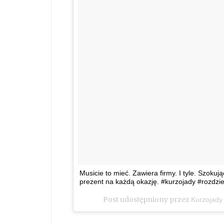
Musicie to mieć. Zawiera firmy. I tyle. Szokuj
prezent na każdą okazję. #kurzojady #rozdzi
Post udostępniony przez
Kurzojady