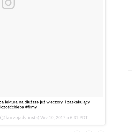
ąca lektura na dłuższe już wieczory. I zaskakujący
elczośćchleba #firmy
(@kurzojady_insta)
Wrz 10, 2017 o 6:31 PDT