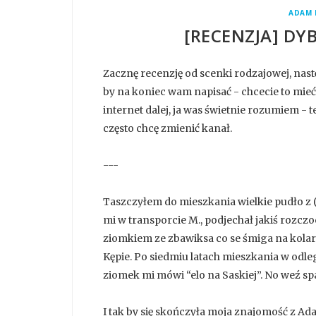
ADAM 
[RECENZJA] DYB
Zacznę recenzję od scenki rodzajowej, nastę
by na koniec wam napisać - chcecie to mieć.
internet dalej, ja was świetnie rozumiem - 
często chcę zmienić kanał.
---
Taszczyłem do mieszkania wielkie pudło z
mi w transporcie M., podjechał jakiś rozc
ziomkiem ze zbawiksa co se śmiga na kolarc
Kępie. Po siedmiu latach mieszkania w odle
ziomek mi mówi “elo na Saskiej”. No weź spad
I tak by się skończyła moja znajomość z Ad