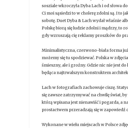
sosziale wkroczyła Dyba Lach i od słowa do 
Ci moi sąsiedzi to w cholerę zdolni są. I to 
sobotę. Duet Dyba & Lach wydał właśnie alb
Polskę biorą się ludzie zdolni i mądrzy, to r
gdy wzruszają cię reklamy proszków do pra
Minimalistyczna, czerwono-biała forma już
możemy się tu spodziewać. Polska w zdjęciac
śmieszny, ale i groźny. Gdzie nic nie jest d
będąca najtrwalszym konstruktem archite
Lach w fotografiach zachowuje ciszę. Stat
się zawsze zatrzymywać na chwilę świat, by
którą wpisana jest nienawiść i pogarda, a
prostactwem przeradzają się w zapowiedź 
Wykonane w wielu miejscach w Polsce zdjęci