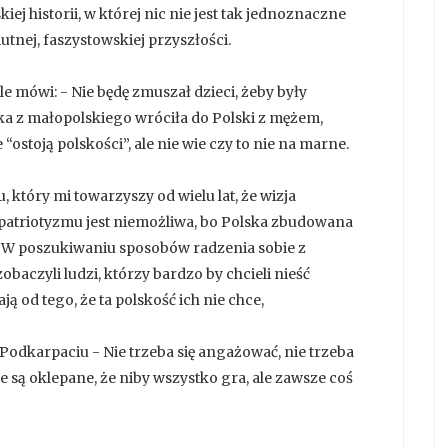
kiej historii, w której nic nie jest tak jednoznaczne
mutnej, faszystowskiej przyszłości.
le mówi: - Nie będę zmuszał dzieci, żeby były
a z małopolskiego wróciła do Polski z mężem,
e “ostoją polskości”, ale nie wie czy to nie na marne.
 który mi towarzyszy od wielu lat, że wizja
atriotyzmu jest niemożliwa, bo Polska zbudowana
ą. W poszukiwaniu sposobów radzenia sobie z
obaczyli ludzi, którzy bardzo by chcieli nieść
ją od tego, że ta polskość ich nie chce,
 Podkarpaciu - Nie trzeba się angażować, nie trzeba
e są oklepane, że niby wszystko gra, ale zawsze coś