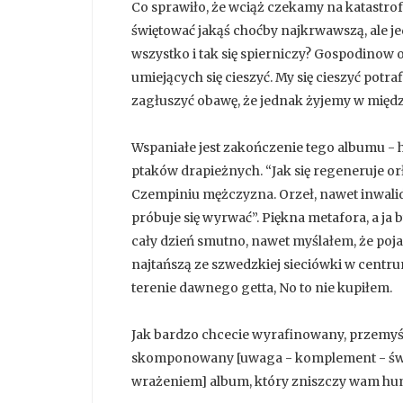
Co sprawiło, że wciąż czekamy na katastro
świętować jakąś choćby najkrwawszą, ale je
wszystko i tak się spierniczy? Gospodinow 
umiejących się cieszyć. My się cieszyć pot
zagłuszyć obawę, że jednak żyjemy w między
Wspaniałe jest zakończenie tego albumu - h
ptaków drapieżnych. “Jak się regeneruje o
Czempiniu mężczyzna. Orzeł, nawet inwalida,
próbuje się wyrwać”. Piękna metafora, a ja
cały dzień smutno, nawet myślałem, że poja
najtańszą ze szwedzkiej sieciówki w cen
terenie dawnego getta, No to nie kupiłem.
Jak bardzo chcecie wyrafinowany, przemyś
skomponowany [uwaga - komplement - świet
wrażeniem] album, który zniszczy wam humo