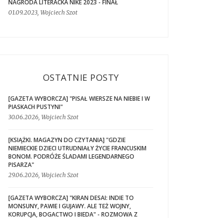
NAGRODA LITERACKA NIKE 2023 - FINAŁ
01.09.2023, Wojciech Szot
OSTATNIE POSTY
[GAZETA WYBORCZA] "PISAŁ WIERSZE NA NIEBIE I W
PIASKACH PUSTYNI"
30.06.2026, Wojciech Szot
[KSIĄŻKI. MAGAZYN DO CZYTANIA] "GDZIE
NIEMIECKIE DZIECI UTRUDNIAŁY ŻYCIE FRANCUSKIM
BONOM. PODRÓŻE ŚLADAMI LEGENDARNEGO
PISARZA"
29.06.2026, Wojciech Szot
[GAZETA WYBORCZA] "KIRAN DESAI: INDIE TO
MONSUNY, PAWIE I GUJAWY. ALE TEŻ WOJNY,
KORUPCJA, BOGACTWO I BIEDA" - ROZMOWA Z