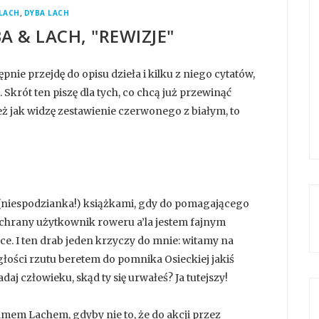
,
LACH
DYBA LACH
A & LACH, "REWIZJE"
pnie przejdę do opisu dzieła i kilku z niego cytatów,
 Skrót ten piszę dla tych, co chcą już przewinąć
też jak widzę zestawienie czerwonego z białym, to
 (niespodzianka!) książkami, gdy do pomagającego
zochrany użytkownik roweru a’la jestem fajnym
e. I ten drab jeden krzyczy do mnie: witamy na
głości rzutu beretem do pomnika Osieckiej jakiś
aj człowieku, skąd ty się urwałeś? Ja tutejszy!
amem Lachem, gdyby nie to, że do akcji przez