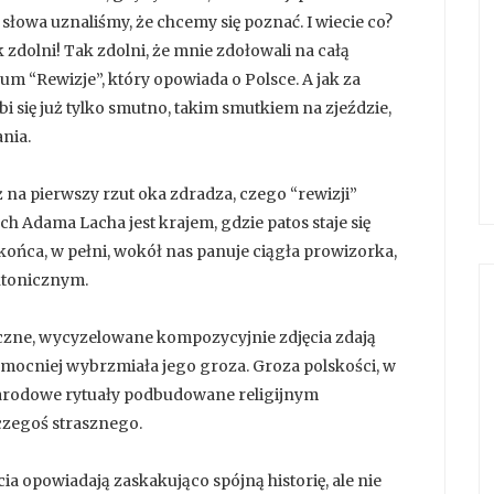
słowa uznaliśmy, że chcemy się poznać. I wiecie co?
jak zdolni! Tak zdolni, że mnie zdołowali na całą
um “Rewizje”, który opowiada o Polsce. A jak za
obi się już tylko smutno, takim smutkiem na zjeździe,
nia.
 na pierwszy rzut oka zdradza, czego “rewizji”
h Adama Lacha jest krajem, gdzie patos staje się
o końca, w pełni, wokół nas panuje ciągła prowizorka,
ktonicznym.
yczne, wycyzelowane kompozycyjnie zdjęcia zdają
 mocniej wybrzmiała jego groza. Groza polskości, w
 narodowe rytuały podbudowane religijnym
czegoś strasznego.
a opowiadają zaskakująco spójną historię, ale nie