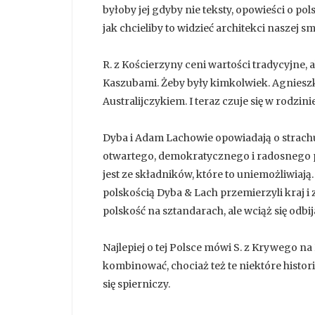
byłoby jej gdyby nie teksty, opowieści o pols
jak chcieliby to widzieć architekci naszej s
R. z Kościerzyny ceni wartości tradycyjne, a
Kaszubami. Żeby były kimkolwiek. Agnieszk
Australijczykiem. I teraz czuje się w rodzini
Dyba i Adam Lachowie opowiadają o strachu,
otwartego, demokratycznego i radosnego p
jest ze składników, które to uniemożliwiaj
polskością Dyba & Lach przemierzyli kraj i z
polskość na sztandarach, ale wciąż się odbija
Najlepiej o tej Polsce mówi S. z Krywego na
kombinować, chociaż też te niektóre histori
się spierniczy.