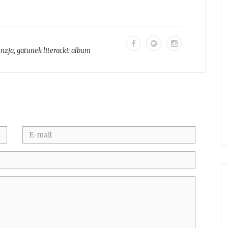
enzja
, gatunek literacki:
album