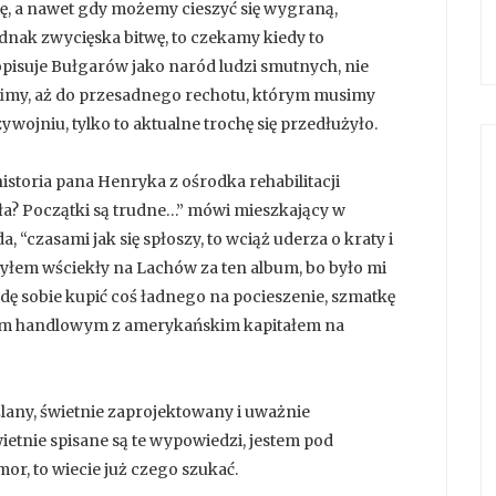
fę, a nawet gdy możemy cieszyć się wygraną,
dnak zwycięska bitwę, to czekamy kiedy to
opisuje Bułgarów jako naród ludzi smutnych, nie
rafimy, aż do przesadnego rechotu, którym musimy
wojniu, tylko to aktualne trochę się przedłużyło.
istoria pana Henryka z ośrodka rehabilitacji
rła? Początki są trudne…” mówi mieszkający w
 “czasami jak się spłoszy, to wciąż uderza o kraty i
 byłem wściekły na Lachów za ten album, bo było mi
dę sobie kupić coś ładnego na pocieszenie, szmatkę
trum handlowym z amerykańskim kapitałem na
lany, świetnie zaprojektowany i uważnie
nie spisane są te wypowiedzi, jestem pod
r, to wiecie już czego szukać.