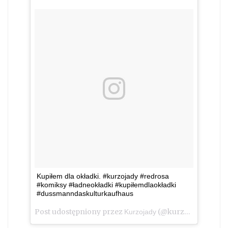
Kupiłem dla okładki. #kurzojady #redrosa
#komiksy #ładneokładki #kupiłemdlaokładki
#dussmanndaskulturkaufhaus
Post udostępniony przez
(@kurzojady_insta)
Kurzojady