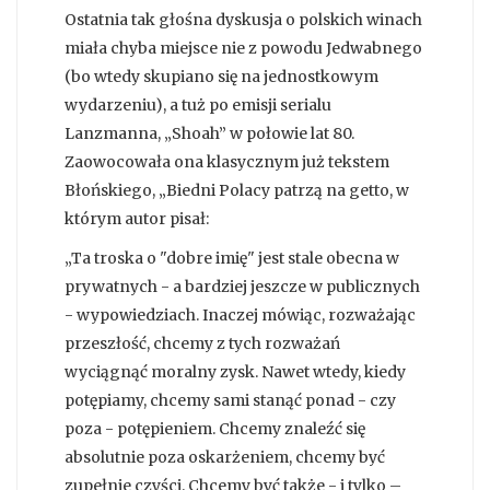
Ostatnia tak głośna dyskusja o polskich winach
miała chyba miejsce nie z powodu Jedwabnego
(bo wtedy skupiano się na jednostkowym
wydarzeniu), a tuż po emisji serialu
Lanzmanna, „Shoah” w połowie lat 80.
Zaowocowała ona klasycznym już tekstem
Błońskiego, „Biedni Polacy patrzą na getto, w
którym autor pisał:
„Ta troska o "dobre imię" jest stale obecna w
prywatnych - a bardziej jeszcze w publicznych
- wypowiedziach. Inaczej mówiąc, rozważając
przeszłość, chcemy z tych rozważań
wyciągnąć moralny zysk. Nawet wtedy, kiedy
potępiamy, chcemy sami stanąć ponad - czy
poza - potępieniem. Chcemy znaleźć się
absolutnie poza oskarżeniem, chcemy być
zupełnie czyści. Chcemy być także - i tylko –