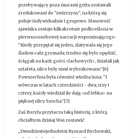
przebywający poza murami getta zostawali
zredukowani do "zwierzyny", na którą się
poluje indywidualnie i grupowo. Masowość
zjawiska zostaje kilkakrotnie podkreślona w
pierwszoosobowej narracji wspominającego:
"Kiedy przypętał się jeden, zlatywała się jego
śladem cała gromada; trudno się było opędzić,
ściągali na kark gości <fachowych>, działali jak
sztafeta, ulice były nimi wybrukowane."[6]
Powszechna była również wiedza inna: "I
wówczas w latach czterdzieści - dwa, trzy i
cztery, każdy wiedział ile dają <od łebka> na
pięknej ulicy Szucha."[7]
Zaś Buryła przytacza taką historię, z którą
chciałbym dzisiaj Was zostawić:
„Dwudziestojednoletni Ryszard Bychowski,