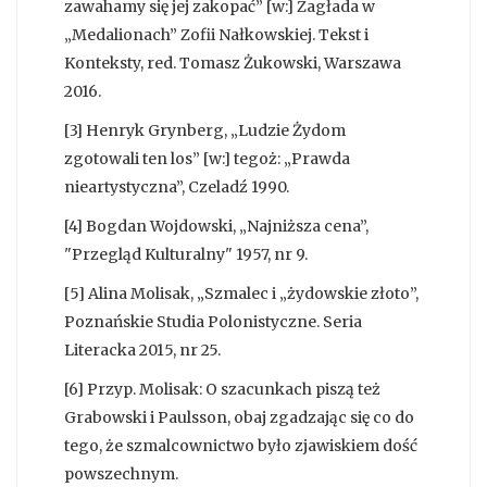
zawahamy się jej zakopać” [w:] Zagłada w
„Medalionach” Zofii Nałkowskiej. Tekst i
Konteksty, red. Tomasz Żukowski, Warszawa
2016.
[3] Henryk Grynberg, „Ludzie Żydom
zgotowali ten los” [w:] tegoż: „Prawda
nieartystyczna”, Czeladź 1990.
[4] Bogdan Wojdowski, „Najniższa cena”,
"Przegląd Kulturalny" 1957, nr 9.
[5] Alina Molisak, „Szmalec i „żydowskie złoto”,
Poznańskie Studia Polonistyczne. Seria
Literacka 2015, nr 25.
[6] Przyp. Molisak: O szacunkach piszą też
Grabowski i Paulsson, obaj zgadzając się co do
tego, że szmalcownictwo było zjawiskiem dość
powszechnym.