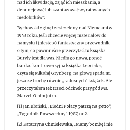
nad ich likwidacją, zająć ich mieszkania, a
denuncjować lub szantażować wyratowanych
niedobitków”.
Bychowski zginął zestrzelony nad Niemcami w
1943 roku. Jeśli chcecie więcej materiałów do
namysłu i (niestety) fantastyczny przewodnik
o tym, co powinniście przeczytać, to książka
Buryły jest dla was. Niedługo nowa, ponoć
bardzo kontrowersyjna książka Leociaka,
czyta się Mikołaj Grynberg, na głowę spada mi
jeszcze trochę równie „radosnych” książek. Ale
przeczytałem też trzeci odcinek przygód Ms.
Marvel. O nim jutro.
[1] Jan Błoński, „Biedni Polacy patrzą na getto”,
„Tygodnik Powszechny” 1987, nr 2.
[2] Katarzyna Chmielewska, „Mamy bombę i nie