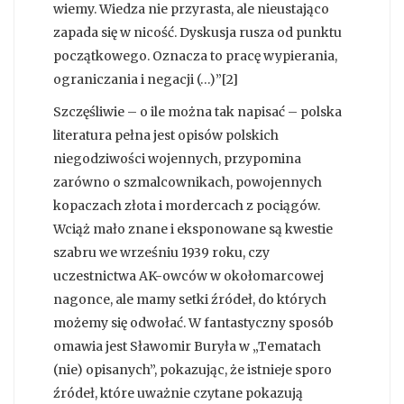
wiemy. Wiedza nie przyrasta, ale nieustająco
zapada się w nicość. Dyskusja rusza od punktu
początkowego. Oznacza to pracę wypierania,
ograniczania i negacji (…)”[2]
Szczęśliwie – o ile można tak napisać – polska
literatura pełna jest opisów polskich
niegodziwości wojennych, przypomina
zarówno o szmalcownikach, powojennych
kopaczach złota i mordercach z pociągów.
Wciąż mało znane i eksponowane są kwestie
szabru we wrześniu 1939 roku, czy
uczestnictwa AK-owców w okołomarcowej
nagonce, ale mamy setki źródeł, do których
możemy się odwołać. W fantastyczny sposób
omawia jest Sławomir Buryła w „Tematach
(nie) opisanych”, pokazując, że istnieje sporo
źródeł, które uważnie czytane pokazują