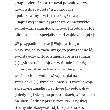
„Nagiej ziemi” sportretował poszukiwaczy
„źydowskiego złota”, a w nigdy nie
opublikowanym w formie książkowej
„Najniższej cenie”[4] przedstawił niezwykle
syntetycznie szmalcownictwo. I tu oddam głos
Alinie Molisak, specjalistce od Wojdowkiego[5]:
„W przypadku narracji Wojdowskiego
pierwsze, co zwraca uwagę, to powszechność,
swoista oczywistość istnienia form szantażu
(…): „Skoro tylko dojrzeli w tłumie ścierpłą,
ciemną od strachu twarz zaraz biegli za jej
właścicielem i wołali <Szapiro, daj na
szmalec>.” (…) szmalcownicy "(…) tropili swoją
zwierzynę zajadle i cierpliwie (…) polowali w
pojedynkę i sforą, na przystankach, w bramach,
na ulicy". Żadna z przestrzeni tzw. aryjskiej
strony nie okazywała się bezpieczna, zaś