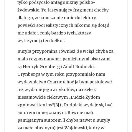
tylko podsycało antagonizmy polsko-
żydowskie. To fascynujący fragment choćby
dlatego, że zmuszenie mnie do lektury
powieści socrealistycznych nikomu się dotąd
nie udało i cenię bardzo tych, którzy
wytrzymują ten bełkot.
Buryła przypomina również, że wciąż chyba za
mało rozpoznanymi i pamiętanymi pisarzami
są Henryk Grynberg i Adolf Rudnicki.
Grynberga w tym roku przypomniało nam
wydawnictwo Czarne (choć ja bym postulował
też wydanie jego artykułów, na czele z
niesamowicie ciekawym „Ludzie Żydom
zgotowali ten los”[3]) , Rudnicki wydaje się być
autorem mniej znanym. Równie mało
pamiętanym autorem (i chyba nawet u Buryły
za mało obecnym) jest Wojdowski, który w