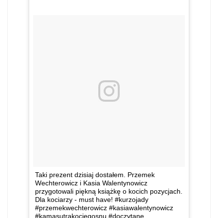
Taki prezent dzisiaj dostałem. Przemek
Wechterowicz i Kasia Walentynowicz
przygotowali piękną książkę o kocich pozycjach.
Dla kociarzy - must have! #kurzojady
#przemekwechterowicz #kasiawalentynowicz
#kamasutrakociegosnu #doczytane