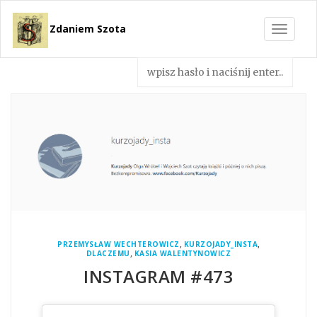
Zdaniem Szota
Toggle
navigat
,
,
PRZEMYSŁAW WECHTEROWICZ
KURZOJADY_INSTA
,
DLACZEMU
KASIA WALENTYNOWICZ
INSTAGRAM #473