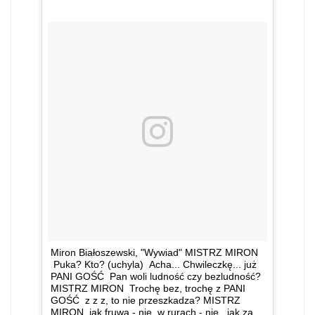
Miron Białoszewski, "Wywiad" MISTRZ MIRON
Puka? Kto? (uchyla) Acha... Chwileczkę... już
PANI GOŚĆ Pan woli ludność czy bezludność?
MISTRZ MIRON Trochę bez, trochę z PANI
GOŚĆ z z z, to nie przeszkadza? MISTRZ
MIRON jak fruwa - nie, w rurach - nie, jak za