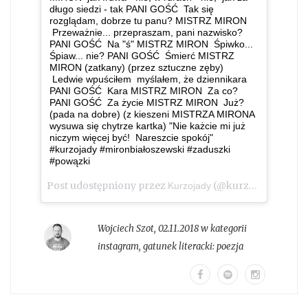
długo siedzi - tak PANI GOŚĆ Tak się
rozglądam, dobrze tu panu? MISTRZ MIRON
Przeważnie... przepraszam, pani nazwisko?
PANI GOŚĆ Na "ś" MISTRZ MIRON Śpiwko...
Śpiaw... nie? PANI GOŚĆ Śmierć MISTRZ
MIRON (zatkany) (przez sztuczne zęby)
Ledwie wpuściłem myślałem, że dziennikara
PANI GOŚĆ Kara MISTRZ MIRON Za co?
PANI GOŚĆ Za życie MISTRZ MIRON Już?
(pada na dobre) (z kieszeni MISTRZA MIRONA
wysuwa się chytrze kartka) "Nie każcie mi już
niczym więcej być! Nareszcie spokój"
#kurzojady #mironbiałoszewski #zaduszki
#powązki
Post udostępniony przez
(@kurzojady_insta)
Kurzojady
Wojciech Szot
,
02.11.2018 w kategorii
instagram
, gatunek literacki:
poezja