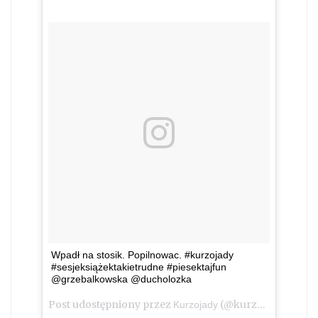
Wpadł na stosik. Popilnowac. #kurzojady
#sesjeksiążektakietrudne #piesektajfun
@grzebalkowska @ducholozka
Post udostępniony przez
(@kurzojady_insta)
Kurzojady