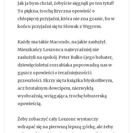
Jak ja bym chciał, żebyście sięgnęli po ten tytuł!
To piękna, trochę liryczna opowieść o
chłopięcej przyjaźni, która nie zna granic, bo w
końcu przyjaźni się tu Słowak z Węgrem.
Każdy ma takie Macondo, na jakie zasłużył.
Mieszkańcy Loszonca najwyraźniej nie
zasłużyli na spokój. Peter Balko i jego bohater,
dziewięcioletni rozrabiaka poprowadzą nas w
gąszcz opowieści o teraźniejszości i
przeszłości. Skrzy się ta książka błyskotliwym,
acz brutalnym dowcipem, niezwykłą
wyobraźnią, wciągająca, trochę łobuzerską
opowieścią.
Żeby zobaczyć cały Loszonc wystarczy
wdrapać się na pierwszą lepszą górkę, ale żeby