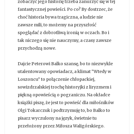
zobaczyć jego historię trzeba zanurzyć się w tej
fantastycznej powieści. Po co? By dostrzec, że
choć historia bywa tragiczna, a ludzie nie
zawsze mili, to możemy na przyszłość
spoglądać z dobrotliwą ironią w oczach. Bo i
tak niczego się nie nauczymy, a czasy zawsze
przychodzą nowe.
Dajcie Peterowi Balko szansę, bo to niezwykle
utalentowany opowiadacz, a klimat “Wtedy w
Loszoncu” to połączenie chłopackiej,
sowizdrzalskiej trochę historyjki z liryzmem i
piękną opowieścią o pograniczu. Na okładce
książki piszę, że jest to powieść dla miłośników
Olgi Tokarczuk i podtrzymuję to, bo Balko to
pisarz wyczulony na język, świetnie tu
przełożony przez Miłosza Waligórskiego.