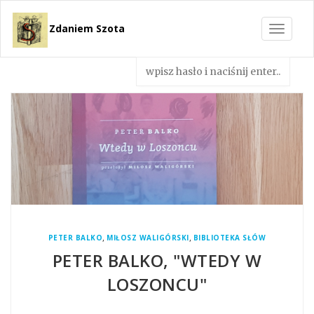
Zdaniem Szota
Toggle
navigat
,
,
PETER BALKO
MIŁOSZ WALIGÓRSKI
BIBLIOTEKA SŁÓW
PETER BALKO, "WTEDY W
LOSZONCU"