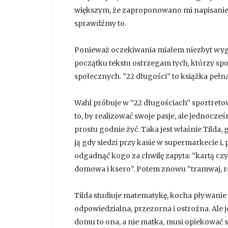
większym, że zaproponowano mi napisanie o
sprawdźmy to.
Ponieważ oczekiwania miałem niezbyt wygór
początku tekstu ostrzegam tych, którzy sp
społecznych. “22 długości” to książka pełna 
Wahl próbuje w “22 długościach” sportreto
to, by realizować swoje pasje, ale jednocześ
prostu godnie żyć. Taka jest właśnie Tilda
ją gdy siedzi przy kasie w supermarkecie i
odgadnąć kogo za chwilę zapyta: “kartą cz
domowa i ksero”. Potem znowu “tramwaj, ro
Tilda studiuje matematykę, kocha pływanie i 
odpowiedzialna, przezorna i ostrożna. Ale je
domu to ona, a nie matka, musi opiekować si