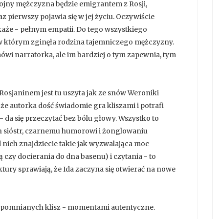
tojny mężczyzna będzie emigrantem z Rosji,
pierwszy pojawia się w jej życiu. Oczywiście
aże - pełnym empatii. Do tego wszystkiego
 w którym zginęła rodzina tajemniczego mężczyzny.
mówi narratorka, ale im bardziej o tym zapewnia, tym
 Rosjaninem jest tu uszyta jak ze snów Weroniki
że autorka dość świadomie gra kliszami i potrafi
 da się przeczytać bez bólu głowy. Wszystko to
ch sióstr, czarnemu humorowi i żonglowaniu
nich znajdziecie takie jak wyzwalająca moc
 czy docierania do dna basenu) i czytania - to
ktury sprawiają, że Ida zaczyna się otwierać na nowe
 wspomnianych klisz - momentami autentyczne.