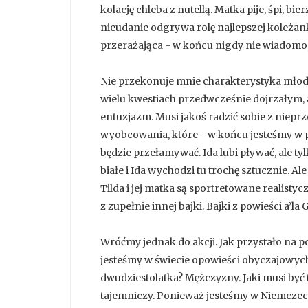
kolację chleba z nutellą. Matka pije, śpi, b
nieudanie odgrywa rolę najlepszej koleżanki
przerażająca - w końcu nigdy nie wiadomo,
Nie przekonuje mnie charakterystyka młodsz
wielu kwestiach przedwcześnie dojrzałym,
entuzjazm. Musi jakoś radzić sobie z niepr
wyobcowania, które - w końcu jesteśmy w p
będzie przełamywać. Ida lubi pływać, ale ty
białe i Ida wychodzi tu trochę sztucznie. Ale 
Tilda i jej matka są sportretowane realistyc
z zupełnie innej bajki. Bajki z powieści a’la 
Wróćmy jednak do akcji. Jak przystało na po
jesteśmy w świecie opowieści obyczajowych
dwudziestolatka? Mężczyzny. Jaki musi być 
tajemniczy. Ponieważ jesteśmy w Niemczec