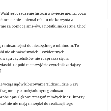
l jest osadzenie historii w świecie niemal poza
koniecznie - niemal nikt tu nie korzysta z
wnie za pomocą sms-ów, a notatki się kseruje. Choć
e ograniczone jest do niezbędnego minimum. To
ahl nie obnażać swoich - ewidentnych -
e uwaga czytelników nie rozprasza się na
iastki. Dopóki nie przyjdzie czytelnik zadający
?
 wciągnąć w kibicowanie Tildzie i Idzie. Przy
e fragmenty o umięśnionym geniuszu
próbę opisu lęków i zmagań młodych ludzi, którzy
ześnie nie mają narzędzi do realizacji tego