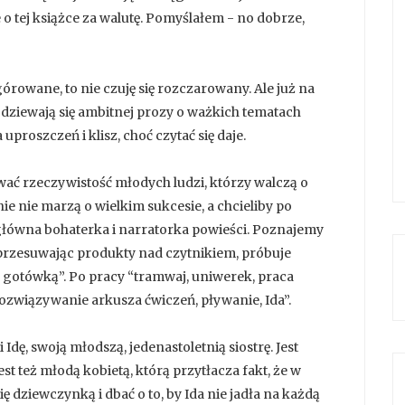
 tej książce za walutę. Pomyślałem - no dobrze,
owane, to nie czuję się rozczarowany. Ale już na
odziewają się ambitnej prozy o ważkich tematach
uproszczeń i klisz, choć czytać się daje.
wać rzeczywistość młodych ludzi, którzy walczą o
nie nie marzą o wielkim sukcesie, a chcieliby po
, główna bohaterka i narratorka powieści. Poznajemy
, przesuwając produkty nad czytnikiem, próbuje
y gotówką”. Po pracy “tramwaj, uniwerek, praca
związywanie arkusza ćwiczeń, pływanie, Ida”.
Idę, swoją młodszą, jedenastoletnią siostrę. Jest
st też młodą kobietą, którą przytłacza fakt, że w
ę dziewczynką i dbać o to, by Ida nie jadła na każdą