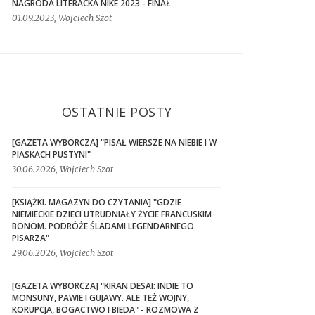
NAGRODA LITERACKA NIKE 2023 - FINAŁ
01.09.2023, Wojciech Szot
OSTATNIE POSTY
[GAZETA WYBORCZA] "PISAŁ WIERSZE NA NIEBIE I W
PIASKACH PUSTYNI"
30.06.2026, Wojciech Szot
[KSIĄŻKI. MAGAZYN DO CZYTANIA] "GDZIE
NIEMIECKIE DZIECI UTRUDNIAŁY ŻYCIE FRANCUSKIM
BONOM. PODRÓŻE ŚLADAMI LEGENDARNEGO
PISARZA"
29.06.2026, Wojciech Szot
[GAZETA WYBORCZA] "KIRAN DESAI: INDIE TO
MONSUNY, PAWIE I GUJAWY. ALE TEŻ WOJNY,
KORUPCJA, BOGACTWO I BIEDA" - ROZMOWA Z