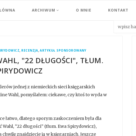
GŁÓWNA
ARCHIWUM
O MNIE
KONTAKT
,
,
PIRYDOWICZ
RECENZJA
ARTYKUŁ SPONSOROWANY
WAHL, "22 DŁUGOŚCI", TŁUM.
PIRYDOWICZ
llerów jednej z niemieckich sieci księgarskich
oline Wahl, pomyślałem: ciekawe, czy ktoś to wyda w
sce łatwo, dlatego sporym zaskoczeniem była dla
 Wahl, “22 długości” (tłum. Ewa Spirydowicz),
 chwilę znajdziecie ją w księgarniach. Jeszcze