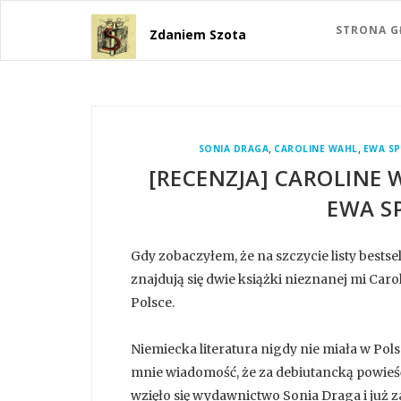
STRONA 
Zdaniem Szota
,
,
SONIA DRAGA
CAROLINE WAHL
EWA S
[RECENZJA] CAROLINE 
EWA S
Gdy zobaczyłem, że na szczycie listy bestse
znajdują się dwie książki nieznanej mi Car
Polsce.
Niemiecka literatura nigdy nie miała w Pol
mnie wiadomość, że za debiutancką powieść
wzięło się wydawnictwo Sonia Draga i już za