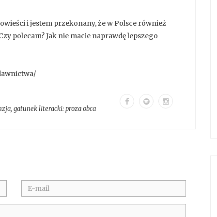
wieści i jestem przekonany, że w Polsce również
. Czy polecam? Jak nie macie naprawdę lepszego
dawnictwa/
nzja
, gatunek literacki:
proza obca