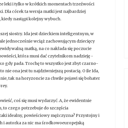
ierze leki i tylko w krótkich momentach trzeźwości
. Dla córek ta wersja matki jest najbardziej
 kiedy nastąpi kolejny wybuch.
ej siostry. Ida jest dzieckiem inteligentnym, w
 ale jednocześnie wciąż zachowującym dziecięcy
zewidywalną matką, na co nakłada się poczucie
owieści, która musi dać czytelnikom nadzieję -
lko gdy pada. Trochę to wszystko jest zbyt czarno-
to nie ona jest tu najdziwniejszą postacią. O ile Ida,
znie, tak na horyzoncie za chwile pojawi się bohater
Grey.
wieść, coś się musi wydarzyć. A, że ewidentnie
, to czego potrzebuje do szczęścia
taki idealny, powieściowy mężczyzna? Przystojny i
h i autorka za nic ma środkowoeuropejską