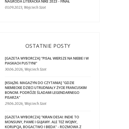
NAGRODA LITERACKA NIKE 2023 - FINAŁ
01.09.2023, Wojciech Szot
OSTATNIE POSTY
[GAZETA WYBORCZA] "PISAŁ WIERSZE NA NIEBIE I W
PIASKACH PUSTYNI"
30.06.2026, Wojciech Szot
[KSIĄŻKI. MAGAZYN DO CZYTANIA] "GDZIE
NIEMIECKIE DZIECI UTRUDNIAŁY ŻYCIE FRANCUSKIM
BONOM. PODRÓŻE ŚLADAMI LEGENDARNEGO
PISARZA"
29.06.2026, Wojciech Szot
[GAZETA WYBORCZA] "KIRAN DESAI: INDIE TO
MONSUNY, PAWIE I GUJAWY. ALE TEŻ WOJNY,
KORUPCJA, BOGACTWO I BIEDA" - ROZMOWA Z