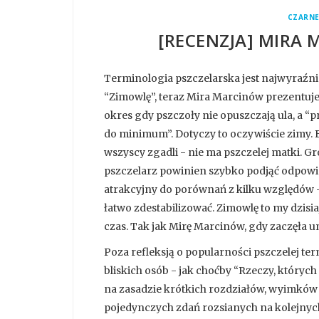
CZARN
[RECENZJA] MIRA
Terminologia pszczelarska jest najwyraźni
“Zimowlę”, teraz Mira Marcinów prezentuj
okres gdy pszczoły nie opuszczają ula, a “
do minimum”. Dotyczy to oczywiście zimy. B
wszyscy zgadli - nie ma pszczelej matki. Groz
pszczelarz powinien szybko podjąć odpowied
atrakcyjny do porównań z kilku względów -
łatwo zdestabilizować. Zimowlę to my dzisi
czas. Tak jak Mirę Marcinów, gdy zaczęła um
Poza refleksją o popularności pszczelej term
bliskich osób - jak choćby “Rzeczy, który
na zasadzie krótkich rozdziałów, wyimków 
pojedynczych zdań rozsianych na kolejnych