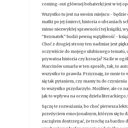
coming-out głównej bohaterki jest w tej op
Wszystko tu jest na swoim miejscu - będzie 
matki po jej śmierci, historia o ubraniach
mimo niezwykłej sprawności tej książki, w
“Bezmatek” budzi pewną wątpliwość - ksią
Choć z drugiej strony ten nadmiar jest pięk
oczywiście do mojego ulubionego tematu, cz
prywatna historia czy kreacja? Na ile w ogó
Marcinów umarła w ten sposób,; tak, to autor
wszystko to prawda. Przyznaję, że mnie to 
się tak pytaniem, czy mamy tu do czynienia 
to wszystko przydarzyło. Możliwe, ale co 
jak to wpływa na ocenę dzieła literackieg
Sączę te rozważania, bo choć pierwsza lekt
przeżyciem emocjonalnym, którym się tu dz
zacząłem dostrzegać, że trochę za bardzo da