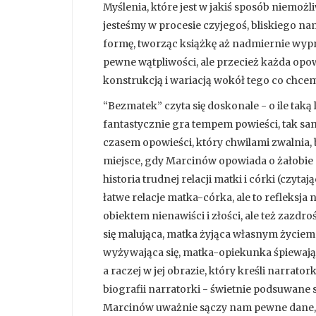
Myślenia, które jest w jakiś sposób niemożl
jesteśmy w procesie czyjegoś, bliskiego n
formę, tworząc książkę aż nadmiernie wy
pewne wątpliwości, ale przecież każda opowi
konstrukcją i wariacją wokół tego co chce
“Bezmatek” czyta się doskonale - o ile taką
fantastycznie gra tempem powieści, tak s
czasem opowieści, który chwilami zwalnia, 
miejsce, gdy Marcinów opowiada o żałobie 
historia trudnej relacji matki i córki (czytaj
łatwe relacje matka-córka, ale to refleksja 
obiektem nienawiści i złości, ale też zazdro
się malująca, matka żyjąca własnym życie
wyżywająca się, matka-opiekunka śpiewając
a raczej w jej obrazie, który kreśli narrator
biografii narratorki - świetnie podsuwane s
Marcinów uważnie sączy nam pewne dane, l