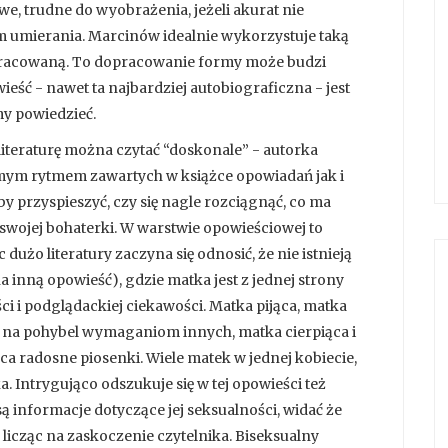
iwe, trudne do wyobrażenia, jeżeli akurat nie
am umierania. Marcinów idealnie wykorzystuje taką
pracowaną. To dopracowanie formy może budzi
eść - nawet ta najbardziej autobiograficzna - jest
my powiedzieć.
 literaturę można czytać “doskonale” - autorka
amym rytmem zawartych w książce opowiadań jak i
by przyspieszyć, czy się nagle rozciągnąć, co ma
swojej bohaterki. W warstwie opowieściowej to
ąc dużo literatury zaczyna się odnosić, że nie istnieją
na inną opowieść), gdzie matka jest z jednej strony
ści i podglądackiej ciekawości. Matka pijąca, matka
m na pohybel wymaganiom innych, matka cierpiąca i
a radosne piosenki. Wiele matek w jednej kobiecie,
ka. Intrygująco odszukuje się w tej opowieści też
ą informacje dotyczące jej seksualności, widać że
icząc na zaskoczenie czytelnika. Biseksualny