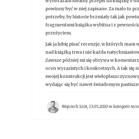
wyobrażam idealny przepis na książkę o umie
powinny być w niej zapisane. Za mało tu p
potrzeby, by historie brzmiały tak jak powin
fragmentami książka wybitna i z pewnością 
przeżyciem.
Jak ja lubię pisać recenzje, w których mam 
nad książką trwa i nie każda natychmiasto
Zawsze później mi się obrywa w komentarz
ocen wyrazistych i konkretnych. A tak się 
swojej konstrukcji jest wielopłaszczyznowy 
wydając się być nawet świadomym pastisze
Wojciech Szot
,
13.05.2020 w kategorii
rece