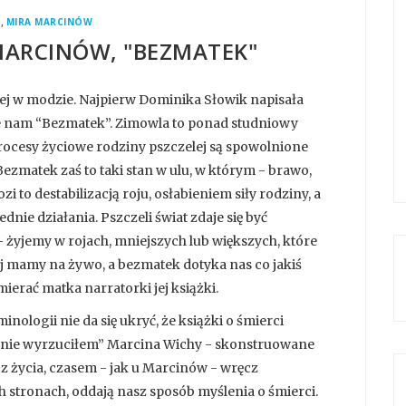
,
E
MIRA MARCINÓW
 MARCINÓW, "BEZMATEK"
ej w modzie. Najpierw Dominika Słowik napisała
e nam “Bezmatek”. Zimowla to ponad studniowy
procesy życiowe rodziny pszczelej są spowolnione
ezmatek zaś to taki stan w ulu, w którym - brawo,
i to destabilizacją roju, osłabieniem siły rodziny, a
nie działania. Pszczeli świat zdaje się być
 żyjemy w rojach, mniejszych lub większych, które
aj mamy na żywo, a bezmatek dotyka nas co jakiś
ierać matka narratorki jej książki.
inologii nie da się ukryć, że książki o śmierci
ch nie wyrzuciłem” Marcina Wichy - skonstruowane
z życia, czasem - jak u Marcinów - wręcz
 stronach, oddają nasz sposób myślenia o śmierci.