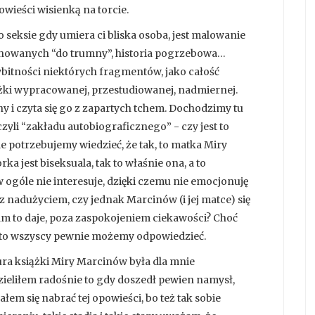
owieści wisienką na torcie.
o seksie gdy umiera ci bliska osoba, jest malowanie
 schowanych “do trumny”, historia pogrzebowa…
ybitności niektórych fragmentów, jako całość
żki wypracowanej, przestudiowanej, nadmiernej.
ny i czyta się go z zapartych tchem. Dochodzimy tu
yli “zakładu autobiograficznego” - czy jest to
le potrzebujemy wiedzieć, że tak, to matka Miry
ka jest biseksuala, tak to właśnie ona, a to
w ogóle nie interesuje, dzięki czemu nie emocjonuję
z nadużyciem, czy jednak Marcinów (i jej matce) się
nam to daje, poza zaspokojeniem ciekawości? Choć
o, to wszyscy pewnie możemy odpowiedzieć.
ura książki Miry Marcinów była dla mnie
ieliłem radośnie to gdy doszedł pewien namysł,
łem się nabrać tej opowieści, bo też tak sobie