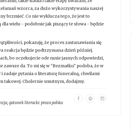
raniu, takie stadia i takie etapy uważam, że
rzełamań wzorca, za dużo wykorzystywania naszej
ny brzmieć. Co nie wyklucza tego, że jest to
dla wielu - podobnie jak piszący te słowa - będzie
wątpliwości, pokazuję, że proces zastanawiania się
wa reakcja będzie podtrzymana dzień później.
ach, bo oczekujecie ode mnie jasnych odpowiedzi,
nie zawsze da. To mi się w “Bezmatku” podoba, że w
i zadaje pytania o literaturę funeralną, chwilami
m takowej. Cholernie smutnym, dodajmy.
nzja
, gatunek literacki:
proza polska