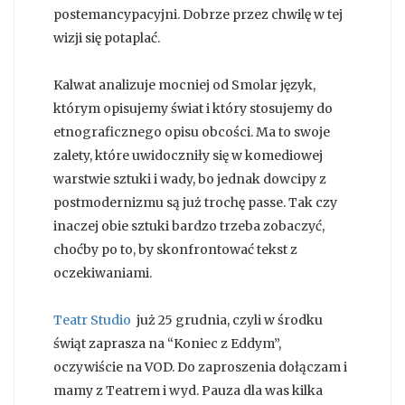
postemancypacyjni. Dobrze przez chwilę w tej
wizji się potaplać.
Kalwat analizuje mocniej od Smolar język,
którym opisujemy świat i który stosujemy do
etnograficznego opisu obcości. Ma to swoje
zalety, które uwidoczniły się w komediowej
warstwie sztuki i wady, bo jednak dowcipy z
postmodernizmu są już trochę passe. Tak czy
inaczej obie sztuki bardzo trzeba zobaczyć,
choćby po to, by skonfrontować tekst z
oczekiwaniami.
Teatr Studio
już 25 grudnia, czyli w środku
świąt zaprasza na “Koniec z Eddym”,
oczywiście na VOD. Do zaproszenia dołączam i
mamy z Teatrem i wyd. Pauza dla was kilka