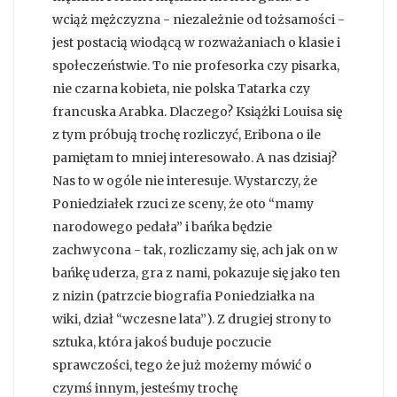
wciąż mężczyzna - niezależnie od tożsamości -
jest postacią wiodącą w rozważaniach o klasie i
społeczeństwie. To nie profesorka czy pisarka,
nie czarna kobieta, nie polska Tatarka czy
francuska Arabka. Dlaczego? Książki Louisa się
z tym próbują trochę rozliczyć, Eribona o ile
pamiętam to mniej interesowało. A nas dzisiaj?
Nas to w ogóle nie interesuje. Wystarczy, że
Poniedziałek rzuci ze sceny, że oto “mamy
narodowego pedała” i bańka będzie
zachwycona - tak, rozliczamy się, ach jak on w
bańkę uderza, gra z nami, pokazuje się jako ten
z nizin (patrzcie biografia Poniedziałka na
wiki, dział “wczesne lata”). Z drugiej strony to
sztuka, która jakoś buduje poczucie
sprawczości, tego że już możemy mówić o
czymś innym, jesteśmy trochę