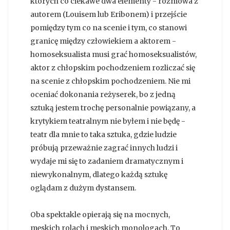
których co ciekawe dwa elementy - rozmowa z
autorem (Louisem lub Eribonem) i przejście
pomiędzy tym co na scenie i tym, co stanowi
granicę między człowiekiem a aktorem -
homoseksualista musi grać homoseksualistów,
aktor z chłopskim pochodzeniem rozliczać się
na scenie z chłopskim pochodzeniem. Nie mi
oceniać dokonania reżyserek, bo z jedną
sztuką jestem trochę personalnie powiązany, a
krytykiem teatralnym nie byłem i nie będę -
teatr dla mnie to taka sztuka, gdzie ludzie
próbują przeważnie zagrać innych ludzi i
wydaje mi się to zadaniem dramatycznym i
niewykonalnym, dlatego każdą sztukę
oglądam z dużym dystansem.
Oba spektakle opierają się na mocnych,
męskich rolach i męskich monologach. To