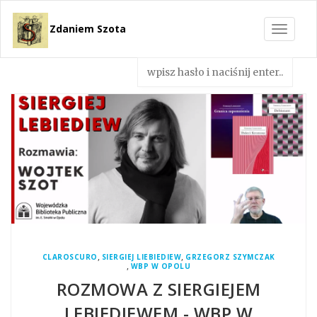
Zdaniem Szota
Toggle
navigat
,
,
CLAROSCURO
SIERGIEJ LIEBIEDIEW
GRZEGORZ SZYMCZAK
,
WBP W OPOLU
ROZMOWA Z SIERGIEJEM
LEBIEDIEWEM - WBP W