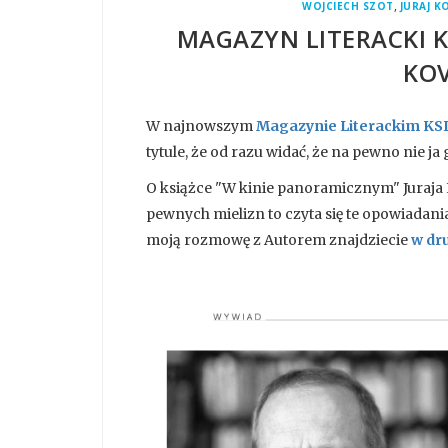
,
WOJCIECH SZOT
JURAJ K
MAGAZYN LITERACKI K
KOV
W najnowszym
Magazynie Literackim KS
tytule, że od razu widać, że na pewno nie j
O książce "W kinie panoramicznym" Juraja K
pewnych mielizn to czyta się te opowiadani
moją rozmowę z Autorem znajdziecie
w dru