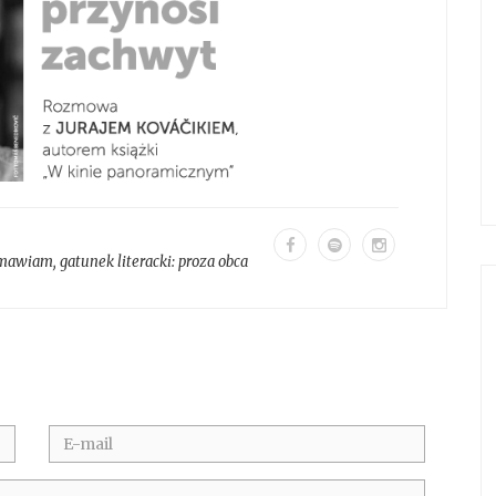
mawiam
, gatunek literacki:
proza obca