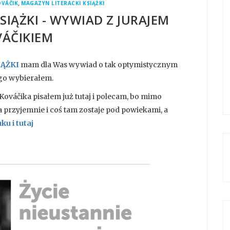
,
OVÁČIK
MAGAZYN LITERACKI KSIĄŻKI
SIĄŻKI - WYWIAD Z JURAJEM
ÁČIKIEM
IĄŻKI
mam dla Was wywiad o tak optymistycznym
a go wybierałem.
ováčika pisałem już tutaj i polecam, bo mimo
a przyjemnie i coś tam zostaje pod powiekami, a
ku i tutaj