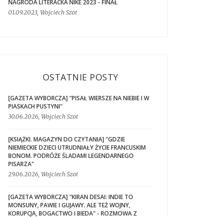
NAGRODA LITERACKA NIKE 2023 - FINAŁ
01.09.2023, Wojciech Szot
OSTATNIE POSTY
[GAZETA WYBORCZA] "PISAŁ WIERSZE NA NIEBIE I W
PIASKACH PUSTYNI"
30.06.2026, Wojciech Szot
[KSIĄŻKI. MAGAZYN DO CZYTANIA] "GDZIE
NIEMIECKIE DZIECI UTRUDNIAŁY ŻYCIE FRANCUSKIM
BONOM. PODRÓŻE ŚLADAMI LEGENDARNEGO
PISARZA"
29.06.2026, Wojciech Szot
[GAZETA WYBORCZA] "KIRAN DESAI: INDIE TO
MONSUNY, PAWIE I GUJAWY. ALE TEŻ WOJNY,
KORUPCJA, BOGACTWO I BIEDA" - ROZMOWA Z