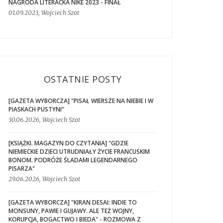
NAGRODA LITERACKA NIKE 2023 - FINAŁ
01.09.2023, Wojciech Szot
OSTATNIE POSTY
[GAZETA WYBORCZA] "PISAŁ WIERSZE NA NIEBIE I W
PIASKACH PUSTYNI"
30.06.2026, Wojciech Szot
[KSIĄŻKI. MAGAZYN DO CZYTANIA] "GDZIE
NIEMIECKIE DZIECI UTRUDNIAŁY ŻYCIE FRANCUSKIM
BONOM. PODRÓŻE ŚLADAMI LEGENDARNEGO
PISARZA"
29.06.2026, Wojciech Szot
[GAZETA WYBORCZA] "KIRAN DESAI: INDIE TO
MONSUNY, PAWIE I GUJAWY. ALE TEŻ WOJNY,
KORUPCJA, BOGACTWO I BIEDA" - ROZMOWA Z