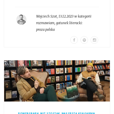
Wojciech Szot
,
13.12.2023 w kategorii
rozmawiam
, gatunek literacki:
proza polska
,
,
,
POWERGRAPH
WIT SZOSTAK
NAJLEPSZA KSIĘGARNIA