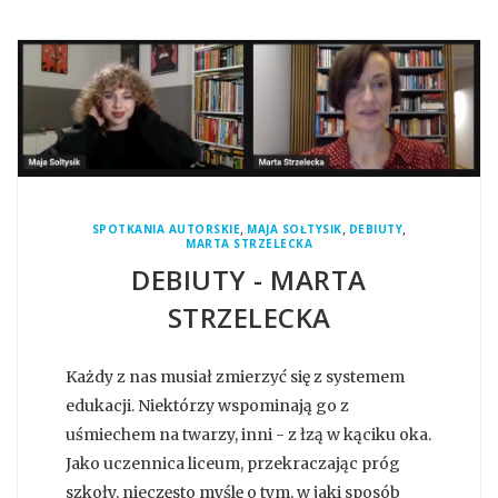
,
,
,
SPOTKANIA AUTORSKIE
MAJA SOŁTYSIK
DEBIUTY
MARTA STRZELECKA
DEBIUTY - MARTA
STRZELECKA
Każdy z nas musiał zmierzyć się z systemem
edukacji. Niektórzy wspominają go z
uśmiechem na twarzy, inni - z łzą w kąciku oka.
Jako uczennica liceum, przekraczając próg
szkoły, nieczęsto myślę o tym, w jaki sposób