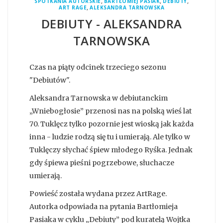
,
,
,
SPOTKANIA AUTORSKIE
BARTŁOMIEJ PASIAK
DEBIUTY
,
ART RAGE
ALEKSANDRA TARNOWSKA
DEBIUTY - ALEKSANDRA
TARNOWSKA
Czas na piąty odcinek trzeciego sezonu
"Debiutów".
Aleksandra Tarnowska w debiutanckim
„Wniebogłosie” przenosi nas na polską wieś lat
70. Tuklęcz tylko pozornie jest wioską jak każda
inna - ludzie rodzą się tu i umierają. Ale tylko w
Tuklęczy słychać śpiew młodego Ryśka. Jednak
gdy śpiewa pieśni pogrzebowe, słuchacze
umierają.
Powieść została wydana przez ArtRage.
Autorka odpowiada na pytania Bartłomieja
Pasiaka w cyklu „Debiuty” pod kuratelą Wojtka