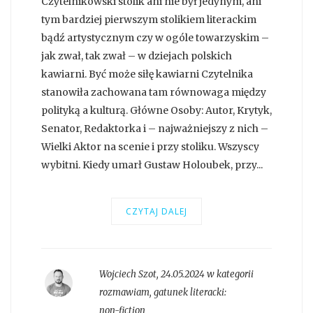
Czytelnikowski stolik ani nie był jedynym, ani
tym bardziej pierwszym stolikiem literackim
bądź artystycznym czy w ogóle towarzyskim –
jak zwał, tak zwał – w dziejach polskich
kawiarni. Być może siłę kawiarni Czytelnika
stanowiła zachowana tam równowaga między
polityką a kulturą. Główne Osoby: Autor, Krytyk,
Senator, Redaktorka i – najważniejszy z nich –
Wielki Aktor na scenie i przy stoliku. Wszyscy
wybitni. Kiedy umarł Gustaw Holoubek, przy...
CZYTAJ DALEJ
Wojciech Szot
,
24.05.2024 w kategorii
rozmawiam
, gatunek literacki:
non-fiction