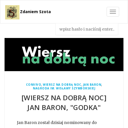
Zdaniem Szota
Toggle
navigat
,
,
,
CONVIVO
WIERSZ NA DOBRĄ NOC
JAN BARON
NAGRODA IM. WISŁAWY SZYMBORSKIEJ
[WIERSZ NA DOBRĄ NOC]
JAN BARON, "GODKA"
Jan Baron został dzisiaj nominowany do