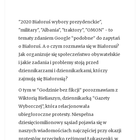
"2020 Białoruś wybory prezydenckie",
"military", "Albania", "traktory", "OMON" - to
tematy zdaniem Google “podobne” do zapytań
o Białoruś. A o czym rozmawia się w Białorusi?
Jak organizuje się społeczeństwo obywatelskie
i jakie zadania i problemy stoją przed
dziennikarzami i dziennikarkami, którzy
zajmują się Białorusią?
O tym w “Godzinie bez fikcji” porozmawiam z
Wiktorią Bieliaszyn, dziennikarką “Gazety
Wyborczej”, która relacjonowała
ubiegłoroczne protesty. Niespełna
dziesięciomilionowy sąsiad pojawia się w
naszych wiadomościach najczęściej przy okazji
protestów przeciwko reżimowi Łukaszenki, w