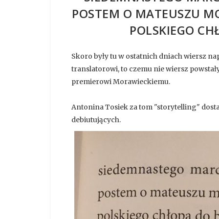
POSTEM O MATEUSZU M
POLSKIEGO CH
Skoro były tu w ostatnich dniach wiersz nap
translatorowi, to czemu nie wiersz powsta
premierowi Morawieckiemu.
Antonina Tosiek za tom "storytelling" dost
debiutujących.