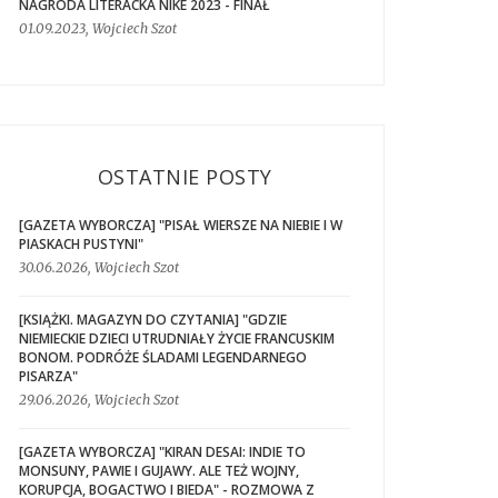
NAGRODA LITERACKA NIKE 2023 - FINAŁ
01.09.2023, Wojciech Szot
OSTATNIE POSTY
[GAZETA WYBORCZA] "PISAŁ WIERSZE NA NIEBIE I W
PIASKACH PUSTYNI"
30.06.2026, Wojciech Szot
[KSIĄŻKI. MAGAZYN DO CZYTANIA] "GDZIE
NIEMIECKIE DZIECI UTRUDNIAŁY ŻYCIE FRANCUSKIM
BONOM. PODRÓŻE ŚLADAMI LEGENDARNEGO
PISARZA"
29.06.2026, Wojciech Szot
[GAZETA WYBORCZA] "KIRAN DESAI: INDIE TO
MONSUNY, PAWIE I GUJAWY. ALE TEŻ WOJNY,
KORUPCJA, BOGACTWO I BIEDA" - ROZMOWA Z