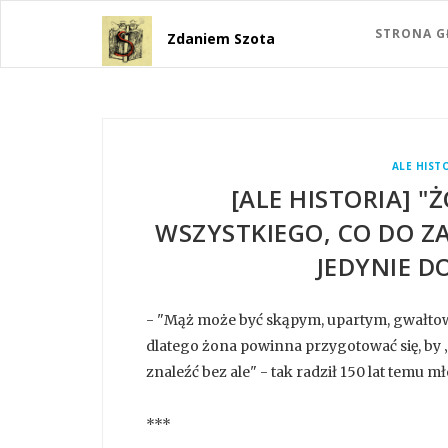
STRONA 
Zdaniem Szota
ALE HIST
[ALE HISTORIA] 
WSZYSTKIEGO, CO DO Z
JEDYNIE D
- "Mąż może być skąpym, upartym, gwałt
dlatego żona powinna przygotować się, by 
znaleźć bez ale" - tak radził 150 lat tem
***