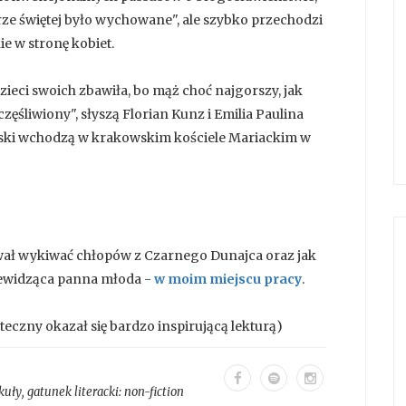
rze świętej było wychowane", ale szybko przechodzi
e w stronę kobiet.
zieci swoich zbawiła, bo mąż choć najgorszy, jak
ęśliwiony", słyszą Florian Kunz i Emilia Paulina
ński wchodzą w krakowskim kościele Mariackim w
bował wykiwać chłopów z Czarnego Dunajca oraz jak
iewidząca panna młoda -
w moim miejscu pracy
.
teczny okazał się bardzo inspirującą lekturą)
kuły
, gatunek literacki:
non-fiction