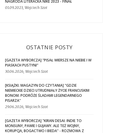
NAGRODA LITERACKA NIKE 2023 - FINAŁ
01.09.2023, Wojciech Szot
OSTATNIE POSTY
[GAZETA WYBORCZA] "PISAŁ WIERSZE NA NIEBIE I W
PIASKACH PUSTYNI"
30.06.2026, Wojciech Szot
[KSIĄŻKI. MAGAZYN DO CZYTANIA] "GDZIE
NIEMIECKIE DZIECI UTRUDNIAŁY ŻYCIE FRANCUSKIM
BONOM. PODRÓŻE ŚLADAMI LEGENDARNEGO
PISARZA"
29.06.2026, Wojciech Szot
[GAZETA WYBORCZA] "KIRAN DESAI: INDIE TO
MONSUNY, PAWIE I GUJAWY. ALE TEŻ WOJNY,
KORUPCJA, BOGACTWO I BIEDA" - ROZMOWA Z