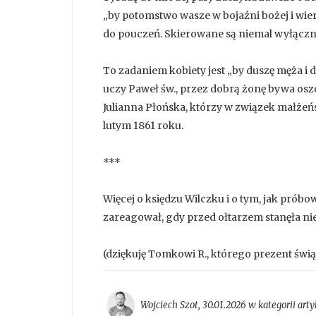
„by potomstwo wasze w bojaźni bożej i wie
do pouczeń. Skierowane są niemal wyłączni
To zadaniem kobiety jest „by duszę męża i d
uczy Paweł św., przez dobrą żonę bywa oszcz
Julianna Płońska, którzy w związek małże
lutym 1861 roku.
***
Więcej o księdzu Wilczku i o tym, jak pró
zareagował, gdy przed ołtarzem stanęła n
(dziękuję Tomkowi R., którego prezent świą
Wojciech Szot
,
30.01.2026 w kategorii
arty