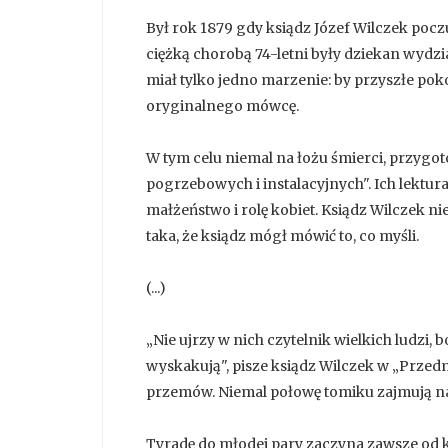
Był rok 1879 gdy ksiądz Józef Wilczek pocz
ciężką chorobą 74-letni były dziekan wydzi
miał tylko jedno marzenie: by przyszłe pok
oryginalnego mówcę.
W tym celu niemal na łożu śmierci, przyg
pogrzebowych i instalacyjnych". Ich lektu
małżeństwo i rolę kobiet. Ksiądz Wilczek 
taka, że ksiądz mógł mówić to, co myśli.
(...)
„Nie ujrzy w nich czytelnik wielkich ludzi, 
wyskakują", pisze ksiądz Wilczek w „Prze
przemów. Niemal połowę tomiku zajmują na
Tyradę do młodej pary zaczyna zawsze od