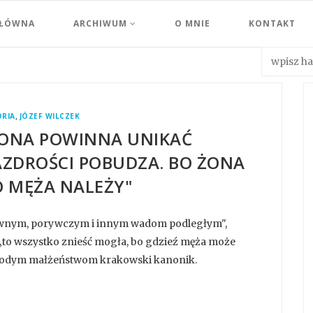
GŁÓWNA
ARCHIWUM
O MNIE
KONTAKT
,
ORIA
JÓZEF WILCZEK
"ŻONA POWINNA UNIKAĆ
AZDROŚCI POBUDZA. BO ŻONA
O MĘŻA NALEŻY"
ownym, porywczym i innym wadom podległym",
„to wszystko znieść mogła, bo gdzieź męża może
u młodym małżeństwom krakowski kanonik.