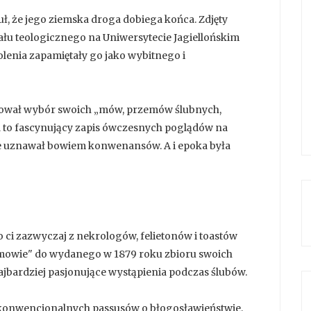
uł, że jego ziemska droga dobiega końca. Zdjęty
ału teologicznego na Uniwersytecie Jagiellońskim
olenia zapamiętały go jako wybitnego i
otował wybór swoich „mów, przemów ślubnych,
ra to fascynujący zapis ówczesnych poglądów na
nie uznawał bowiem konwenansów. A i epoka była
bo ci zazwyczaj z nekrologów, felietonów i toastów
dmowie" do wydanego w 1879 roku zbioru swoich
jbardziej pasjonujące wystąpienia podczas ślubów.
 konwencjonalnych passusów o błogosławieństwie,