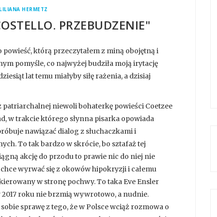
LILIANA HERMETZ
COSTELLO. PRZEBUDZENIE"
o powieść, którą przeczytałem z miną obojętną i
ym pomyśle, co najwyżej budziła moją irytację
iesiąt lat temu miałyby siłę rażenia, a dzisiaj
 patriarchalnej niewoli bohaterkę powieści Coetzee
ład, w trakcie którego słynna pisarka opowiada
próbuje nawiązać dialog z słuchaczkami i
ch. To tak bardzo w skrócie, bo sztafaż tej
iągną akcję do przodu to prawie nic do niej nie
chce wyrwać się z okowów hipokryzji i całemu
kierowany w stronę pochwy. To taka Eve Ensler
 w 2017 roku nie brzmią wywrotowo, a nudnie.
ję sobie sprawę z tego, że w Polsce wciąż rozmowa o