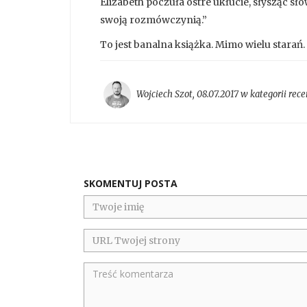
Elizabeth poczuła ostre ukłucie, słysząc sł
swoją rozmówczynią.”
To jest banalna książka. Mimo wielu starań.
Wojciech Szot
,
08.07.2017 w kategorii
rece
SKOMENTUJ POSTA