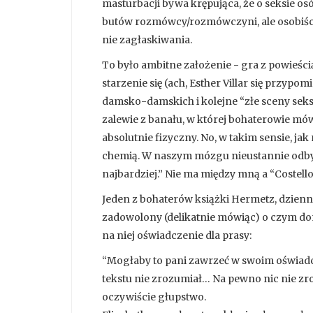
masturbacji bywa krępująca, że o seksie o
butów rozmówcy/rozmówczyni, ale osobiście
nie zagłaskiwania.
To było ambitne założenie - gra z powieści
starzenie się (ach, Esther Villar się przypom
damsko-damskich i kolejne “złe sceny seksu w
zalewie z banału, w której bohaterowie mówi
absolutnie fizyczny. No, w takim sensie, ja
chemią. W naszym mózgu nieustannie odbywa
najbardziej.” Nie ma między mną a “Costello
Jeden z bohaterów książki Hermetz, dzienni
zadowolony (delikatnie mówiąc) o czym don
na niej oświadczenie dla prasy:
“Mogłaby to pani zawrzeć w swoim oświadc
tekstu nie zrozumiał… Na pewno nic nie zro
oczywiście głupstwo.