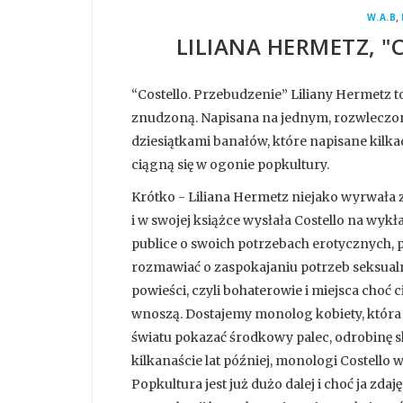
,
W.A.B
LILIANA HERMETZ, "
“Costello. Przebudzenie” Liliany Hermetz t
znudzoną. Napisana na jednym, rozwleczon
dziesiątkami banałów, które napisane kilkadz
ciągną się w ogonie popkultury.
Krótko - Liliana Hermetz niejako wyrwała z
i w swojej książce wysłała Costello na wyk
publice o swoich potrzebach erotycznych, 
rozmawiać o zaspokajaniu potrzeb seksualny
powieści, czyli bohaterowie i miejsca choć c
wnoszą. Dostajemy monolog kobiety, która 
światu pokazać środkowy palec, odrobinę s
kilkanaście lat później, monologi Costello
Popkultura jest już dużo dalej i choć ja zda