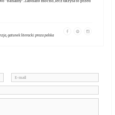
owo “banalny”. Zabolało mocno, lecz ukryła to przed
nzja
, gatunek literacki:
proza polska