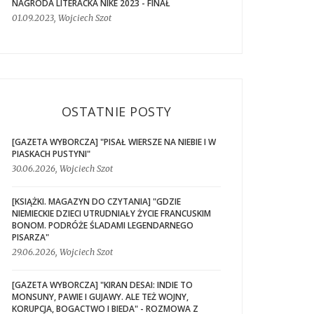
NAGRODA LITERACKA NIKE 2023 - FINAŁ
01.09.2023, Wojciech Szot
OSTATNIE POSTY
[GAZETA WYBORCZA] "PISAŁ WIERSZE NA NIEBIE I W
PIASKACH PUSTYNI"
30.06.2026, Wojciech Szot
[KSIĄŻKI. MAGAZYN DO CZYTANIA] "GDZIE
NIEMIECKIE DZIECI UTRUDNIAŁY ŻYCIE FRANCUSKIM
BONOM. PODRÓŻE ŚLADAMI LEGENDARNEGO
PISARZA"
29.06.2026, Wojciech Szot
[GAZETA WYBORCZA] "KIRAN DESAI: INDIE TO
MONSUNY, PAWIE I GUJAWY. ALE TEŻ WOJNY,
KORUPCJA, BOGACTWO I BIEDA" - ROZMOWA Z