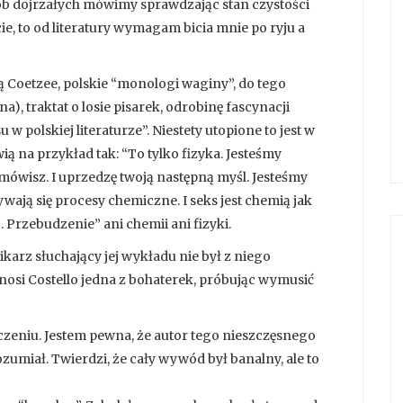
sób dojrzałych mówimy sprawdzając stan czystości
, to od literatury wymagam bicia mnie po ryju a
ą Coetzee, polskie “monologi waginy”, do tego
ina), traktat o losie pisarek, odrobinę fascynacji
 polskiej literaturze”. Niestety utopione to jest w
ą na przykład tak: “To tylko fizyka. Jesteśmy
k mówisz. I uprzedzę twoją następną myśl. Jesteśmy
ją się procesy chemiczne. I seks jest chemią jak
. Przebudzenie” ani chemii ani fizyki.
karz słuchający jej wykładu nie był z niego
osi Costello jedna z bohaterek, próbując wymusić
zeniu. Jestem pewna, że autor tego nieszczęsnego
zumiał. Twierdzi, że cały wywód był banalny, ale to