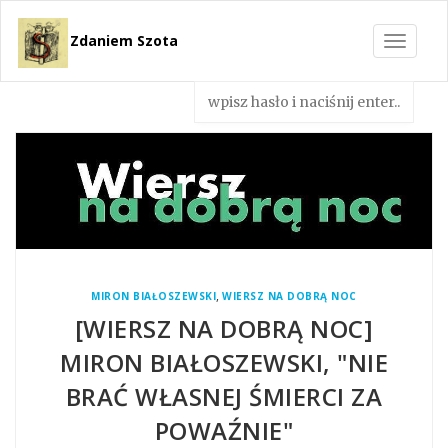
Zdaniem Szota
Toggle
navigat
,
MIRON BIAŁOSZEWSKI
WIERSZ NA DOBRĄ NOC
[WIERSZ NA DOBRĄ NOC]
MIRON BIAŁOSZEWSKI, "NIE
BRAĆ WŁASNEJ ŚMIERCI ZA
POWAŹNIE"