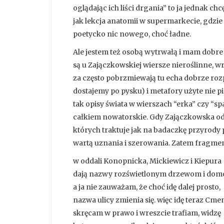
oglądając ich liści drgania” to ja jednak chc
jak lekcja anatomii w supermarkecie, gdzie d
poetycko nic nowego, choć ładne.
Ale jestem też osobą wytrwałą i mam dobre w
są u Zajączkowskiej wiersze nieroślinne, wr
za często pobrzmiewają tu echa dobrze r
dostajemy po pysku) i metafory użyte nie p
tak opisy świata w wierszach “erka” czy “spa
całkiem nowatorskie. Gdy Zajączkowska oddala
których traktuje jak na badaczkę przyrody 
wartą uznania i szerowania. Zatem fragmen
w oddali Konopnicka, Mickiewicz i Kiepura
dają nazwy rozświetlonym drzewom i dom
a ja nie zauważam, że choć idę dalej prosto,
nazwa ulicy zmienia się. więc idę teraz Cme
skręcam w prawo i wreszcie trafiam, widzę