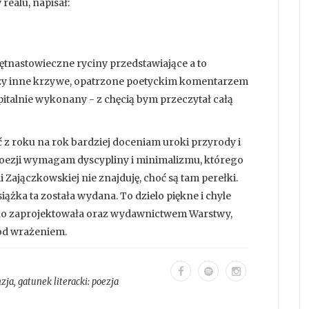
realu, napisał:
ętnastowieczne ryciny przedstawiające a to
 czy inne krzywe, opatrzone poetyckim komentarzem
apitalnie wykonany - z chęcią bym przeczytał całą
 z roku na rok bardziej doceniam uroki przyrody i
d poezji wymagam dyscypliny i minimalizmu, którego
 Zajączkowskiej nie znajduję, choć są tam perełki.
ążka ta została wydana. To dzielo piękne i chyle
udo zaprojektowała oraz wydawnictwem Warstwy,
pod wrażeniem.
nzja
, gatunek literacki:
poezja