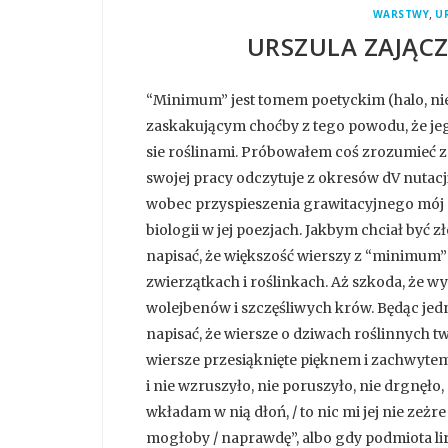
,
WARSTWY
U
URSZULA ZAJĄC
“Minimum” jest tomem poetyckim (halo, nie 
zaskakującym choćby z tego powodu, że jeg
sie roślinami. Próbowałem coś zrozumieć z j
swojej pracy odczytuje z okresów dV nutacji
wobec przyspieszenia grawitacyjnego mój m
biologii w jej poezjach. Jakbym chciał być zł
napisać, że większość wierszy z “minimum” t
zwierzątkach i roślinkach. Aż szkoda, że w
wolejbenów i szczęśliwych krów. Będąc je
napisać, że wiersze o dziwach roślinnych t
wiersze przesiąknięte pięknem i zachwytem 
i nie wzruszyło, nie poruszyło, nie drgnęło, 
wkładam w nią dłoń, / to nic mi jej nie zeżre 
mogłoby / naprawdę”, albo gdy podmiota li