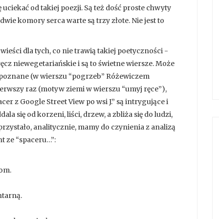
ę uciekać od takiej poezji. Są też dość proste chwyty
wie komory serca warte są trzy złote. Nie jest to
ieści dla tych, co nie trawią takiej poetyczności -
ęcz niewegetariańskie i są to świetne wiersze. Może
ozpoznane (w wierszu “pogrzeb” Różewiczem
ierwszy raz (motyw ziemi w wierszu “umyj ręce”),
cer z Google Street View po wsi J.” są intrygujące i
 się od korzeni, liści, drzew, a zbliża się do ludzi,
przystało, analitycznie, mamy do czynienia z analizą
t ze “spaceru…”:
om.
ntarną.