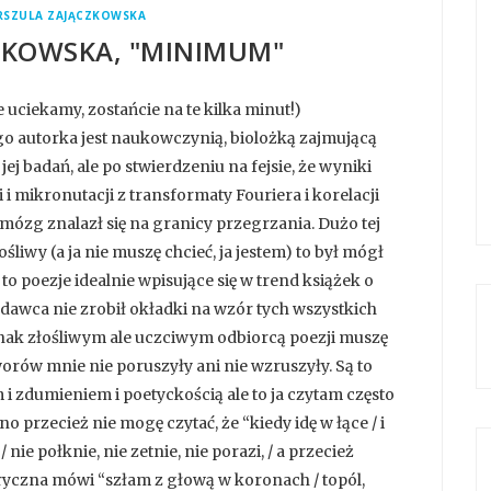
RSZULA ZAJĄCZKOWSKA
ZKOWSKA, "MINIMUM"
uciekamy, zostańcie na te kilka minut!)
o autorka jest naukowczynią, biolożką zajmującą
ej badań, ale po stwierdzeniu na fejsie, że wyniki
 i mikronutacji z transformaty Fouriera i korelacji
ózg znalazł się na granicy przegrzania. Dużo tej
ośliwy (a ja nie muszę chcieć, ja jestem) to był mógł
o poezje idealnie wpisujące się w trend książek o
ydawca nie zrobił okładki na wzór tych wszystkich
dnak złośliwym ale uczciwym odbiorcą poezji muszę
worów mnie nie poruszyły ani nie wzruszyły. Są to
i zdumieniem i poetyckością ale to ja czytam często
no przecież nie mogę czytać, że “kiedy idę w łące / i
/ nie połknie, nie zetnie, nie porazi, / a przecież
ryczna mówi “szłam z głową w koronach / topól,