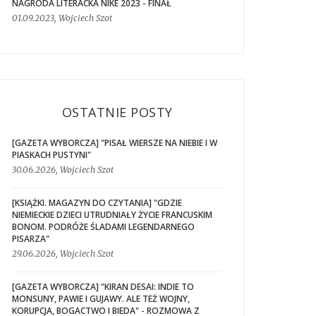
NAGRODA LITERACKA NIKE 2023 - FINAŁ
01.09.2023, Wojciech Szot
OSTATNIE POSTY
[GAZETA WYBORCZA] "PISAŁ WIERSZE NA NIEBIE I W
PIASKACH PUSTYNI"
30.06.2026, Wojciech Szot
[KSIĄŻKI. MAGAZYN DO CZYTANIA] "GDZIE
NIEMIECKIE DZIECI UTRUDNIAŁY ŻYCIE FRANCUSKIM
BONOM. PODRÓŻE ŚLADAMI LEGENDARNEGO
PISARZA"
29.06.2026, Wojciech Szot
[GAZETA WYBORCZA] "KIRAN DESAI: INDIE TO
MONSUNY, PAWIE I GUJAWY. ALE TEŻ WOJNY,
KORUPCJA, BOGACTWO I BIEDA" - ROZMOWA Z