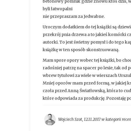
betonowy pomnik gdzie znowu ktoś dziś, w 
byli łatwopalni
nie przepraszam za Jedwabne.
Uroczym dodatkiem do tej książki są dziewi
przekrój pnia drzewa a to jakieś komórki
autorki. To jest świetny pomysł i do tego k
książkę w ten sposób skonstruowaną.
Mam spore opory wobec tej książki, bo choć
radośniej patrzę na spacer po lesie, tak o
wbrew tytułowi za wiele w wierszach Urszuli
Mniej oporów mam przed formą, w jakiej ksi
czoła przed Anną Światłowską, która to c
które odpowiada za produkcję. Pozostaję 
Wojciech Szot
,
12.11.2017 w kategorii
rece